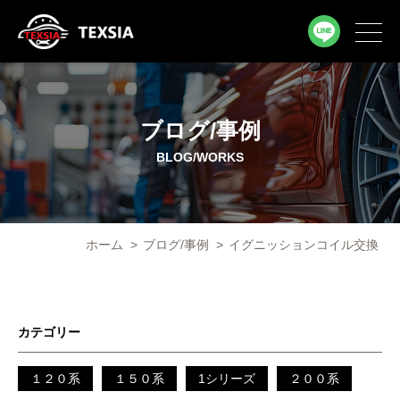
ブログ/事例
BLOG/WORKS
ホーム
>
ブログ/事例
>
イグニッションコイル交換
カテゴリー
１２０系
１５０系
1シリーズ
２００系