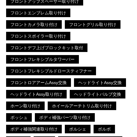
フロントアップスペーサー取り付け
フロントエンブレム取り付け
フロントカメラ取り付け
フロントグリル取り付け
フロントスポイラー取り付け
フロントデフ上げブロックキット取付
フロントフレキシブルタワーバー
フロントフレキシブルドロースティフナー
フロントロアアームAssy交換
ヘッドライトAssy交換
ヘッドライトAssy取り付け
ヘッドライトバルブ交換
ホーン取り付け
ホイールアーチトリム取り付け
ボッシュ
ボディ補強パーツ取り付け
ボディ補強関連取り付け
ポルシェ
ボルボ