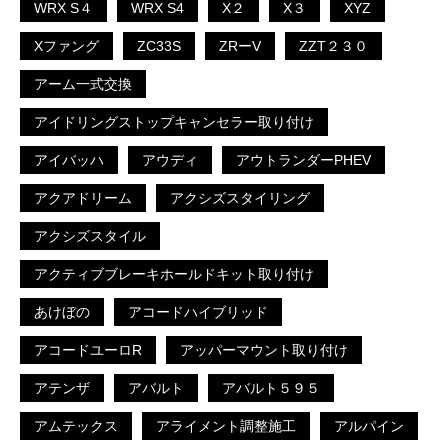
WRX S４
WRX S4
X２
X３
XYZ
Xファング
ZC33S
ZRーV
ZZT２３０
アーム一式交換
アイドリングストップキャンセラー取り付け
アイバッハ
アウディ
アウトランダーPHEV
アクアドリーム
アクシズスタイリング
アクシズスタイル
アクティブブレーキホールドキット取り付け
あけぼの
アコードハイブリッド
アコードユーロR
アッパーマウント取り付け
アテンザ
アバルト
アバルト５９５
アムテックス
アライメント調整施工
アルパイン