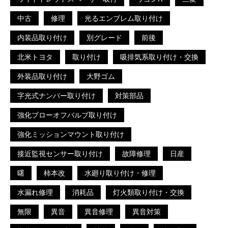
中古
修理
光るエンブレム取り付け
内装品取り付け
別グレード
前後
北米トヨタ
取り付け
吸排気系取り付け・交換
外装品取り付け
大野ゴム
字光式ナンバー取り付け
対策部品
強化ブローオフバルブ取り付け
強化ミッションマウント取り付け
接近監視センサー取り付け
故障修理
日産
曙
柿本改
水廻り取り付け・修理
水漏れ修理
消耗品
灯火類取り付け・交換
無限
異音
異音修理
異音対策