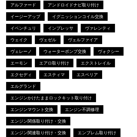
アルファード
アンドロイドナビ取り付け
イージーアップ
イグニッションコイル交換
イベンチュリ
インプレッサ
ヴァレンティ
ウェイク
ヴェゼル
ヴェルファイア
ヴェレーノ
ウォーターポンプ交換
ヴォクシー
エーモン
エアロ取り付け
エクストレイル
エクセディ
エスティマ
エスペリア
エルグランド
エンジンかけたままロックキット取り付け
エンジンマウント交換
エンジン不調修理
エンジン関係取り付け・交換
エンジン関連取り付け・交換
エンブレム取り付け