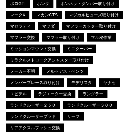
ポロGTI
ホンダ
ボンネットダンパー取り付け
マークX
マカンGTS
マジカルヒューズ取り付け
マセラティ
マツダ
マフラーカッター取り付け
マフラー交換
マフラー取り付け
マル秘作業
ミッションマウント交換
ミニクーパー
ミラクルストロークアジャスター取り付け
メーカー不明
メルセデス・ベンツ
メンバーブレース取り付け
モデリスタ
ヤナセ
ユピテル
ラジエーター交換
ラングラー
ランドクルーザー２５０
ランドクルーザー３００
ランドクルーザープラド
リーフ
リアアクスルブッシュ交換