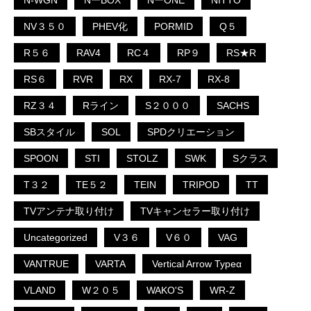
N-WGN
NーBOX
NーONE
NITTO
NV３５０
PHEV化
PORMID
Q５
R５６
RAV4
RC４
RP９
RS★R
RS６
RVR
RX
RX-7
RX-8
RZ３４
Rライン
S２０００
SACHS
SBスタイル
SOL
SPDクリエーション
SPOON
STI
STOLZ
SWK
Sクラス
T３２
TE５２
TEIN
TRIPOD
TT
TVアンテナ取り付け
TVキャンセラー取り付け
Uncategorized
V３６
V６０
VAG
VANTRUE
VARTA
Vertical Arrow Typeα
VLAND
W２０５
WAKO'S
WR-Z