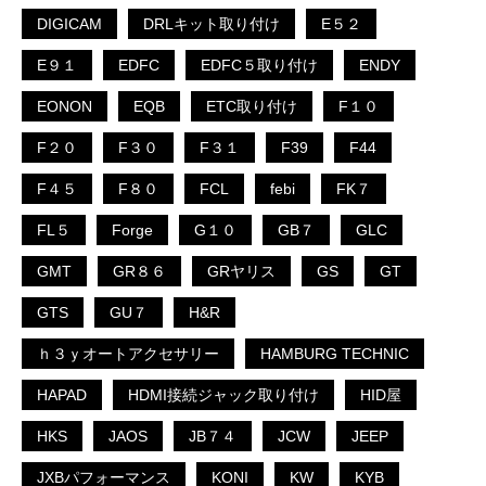
DIGICAM
DRLキット取り付け
E５２
E９１
EDFC
EDFC５取り付け
ENDY
EONON
EQB
ETC取り付け
F１０
F２０
F３０
F３１
F39
F44
F４５
F８０
FCL
febi
FK７
FL５
Forge
G１０
GB７
GLC
GMT
GR８６
GRヤリス
GS
GT
GTS
GU７
H&R
ｈ３ｙオートアクセサリー
HAMBURG TECHNIC
HAPAD
HDMI接続ジャック取り付け
HID屋
HKS
JAOS
JB７４
JCW
JEEP
JXBパフォーマンス
KONI
KW
KYB