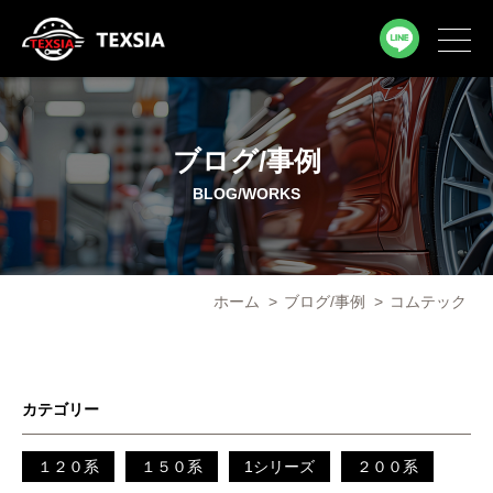
ブログ/事例
BLOG/WORKS
ホーム
>
ブログ/事例
>
コムテック
カテゴリー
１２０系
１５０系
1シリーズ
２００系