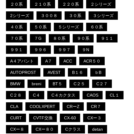
２０系
２１０系
２２０系
２シリーズ
2シリーズ
３００８
３０系
３シリーズ
４０系
５０系
５シリーズ
６０系
７０系
７G
８０系
９０系
９１１
９９１
９９６
９９７
９N
A４アバント
A７
ACC
ACR５０
AUTOPROST
AVEST
B１６
ｂB
BMW
breni
BT５
C２５
C２７
C２８
C４
C４カクタス
CAOS
CL１
CLA
COOLXPERT
CRーZ
CR７
CURT
CVTF交換
CX-60
CXー３
CXー８
CXー８０
Cクラス
detan