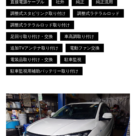
直接電源ケーブル
社外
純正
純正流用
調整式スタビリンク取り付け
調整式ラテラルロッド
調整式ラテラルロッド取り付け
足回り取り付け・交換
車高調取り付け
追加TVアンテナ取り付け
電動ファン交換
電装品取り付け・交換
駐車監視
駐車監視用補助バッテリー取り付け