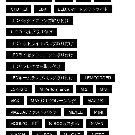
KYOーEI
LBX
LEDスマートフットライト
LEDバックドアランプ取り付け
ＬＥＤバルブ取り付け
LEDヘッドライトバルブ取り付け
LEDライセンスユニット取り付け
LEDリフレクター取り付け
LEDルームランプバルブ取り付け
LEMFORDER
LS４６０
M Performance
M２
M３
MAX
MAX ORIDOレーシング
MAZDA2
MAZDA3ファストバック
MEYLE
MINI
MORIZO RR
N-BOXカスタム
N-VAN