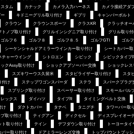
カスタム
カナック
カメラ入力ハーネス
カメラ接続アダ
グー
キドニーグリル取り付け
ギブリ
キャンバーボルト
クラウン
クラウンスポーツ
クラスKR
クラッチオー
フトノブ取り付け
グリルインシグニア取り付け
グリル取り付
ゴルフ６
ゴルフ８
ゴルフ８.５
ゴルフGTI
ゴルフ
シーケンシャルドアミラーウインカー取り付け
シートカバー取
ネチャーウイング
シトロエン
シビック
シビックタイプ
ックAssy取り付け
ショックアブソーバー交換
ショックレス
キ
スズキワーウス久留米
スタビライザー取り付け
スタ
り付け
ステップワゴンスパーダ
ステラ
スパークプラグ
スプリング取り付け
スペーサー取り付け
スモールバル
ソレックス
ダイハツ
タイプR
タイミングベルト交換
付け
ダクトカバー
タナベ
タニグチ
タワーバー取
ンプ取り付け
ティグアン
ディクセル
ディスプレイオー
ット取り付け
テイン
デフダウン取り付け
トーヨータイ
カバー取り付け
ドアミラーレンズ交換
トップパウントブッシ