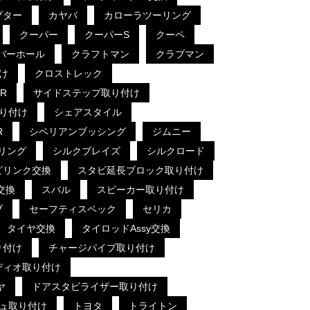
プター
カヤバ
カローラツーリング
クーパー
クーパーS
クーペ
バーホール
クラフトマン
クラブマン
け
クロストレック
R
サイドステップ取り付け
り付け
シェアスタイル
R
シベリアンブッシング
ジムニー
リング
シルクブレイズ
シルクロード
ビリンク交換
スタビ延長ブロック取り付け
交換
スバル
スピーカー取り付け
ブ
セーフティスペック
セリカ
タイヤ交換
タイロッドAssy交換
り付け
チャージパイプ取り付け
ディオ取り付け
ヤ
ドアスタビライザー取り付け
ュ取り付け
トヨタ
トライトン