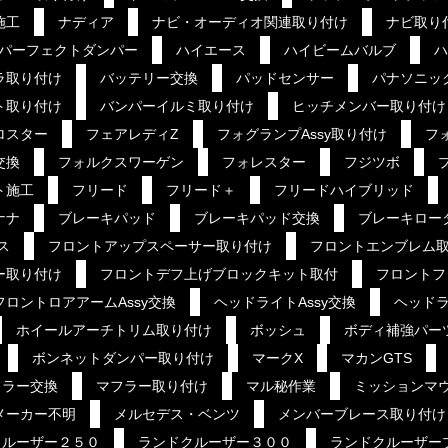
施工
ナディア
ナビ・オーディオ関連取り付け
ナビ取り
パーフェクトダンパー
ハイエース
ハイビームバルブ
ハ
ラ取り付け
バッテリー交換
パッドセンサー
パナソニッ
ト取り付け
バンパーイルミ取り付け
ヒッチメンバー取り付け
ロスター
フェアレディZ
フォグランプAssy取り付け
フ
交換
フォルクスワーゲン
フォレスター
フジツボ
ト施工
フリード
フリード＋
フリードハイブリッド
ナナ
ブレーキパッド
ブレーキパッド交換
ブレーキロー
ス
フロントアップスペーサー取り付け
フロントエンブレム
ー取り付け
フロントデフ上げブロックキット取付
フロントフ
フロントロアアームAssy交換
ヘッドライトAssy交換
ヘッドラ
ホイールアーチトリム取り付け
ボッシュ
ボディ補強パー
ボンネットダンパー取り付け
マークX
マカンGTS
フラー交換
マフラー取り付け
マル秘作業
ミッションマ
メーカー不明
メルセデス・ベンツ
メンバーブレース取り付け
クルーザー２５０
ランドクルーザー３００
ランドクルーザー