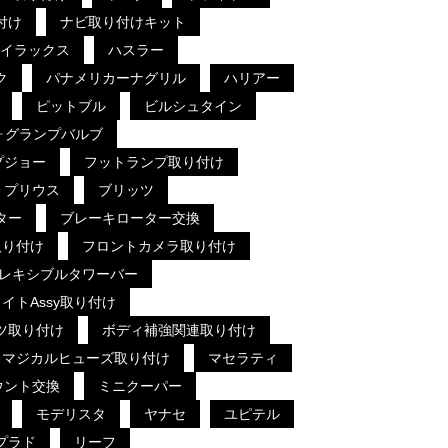
付け
ナビ取り付けキット
イラックス
ハスラー
ク
パナメリカーナグリル
ハリアー
ピットブル
ビルシュタイン
ォグランプバルブ
プジョー
フットランプ取り付け
プリウス
ブリッツ
ター
ブレーキローター交換
取り付け
フロントカメラ取り付け
レキシブルタワーバー
イトAssy取り付け
ツ取り付け
ボディ補強関連取り付け
マジカルヒューズ取り付け
マセラティ
ウント交換
ミニクーパー
モデリスタ
ヤナセ
ユピテル
プラド
リーフ