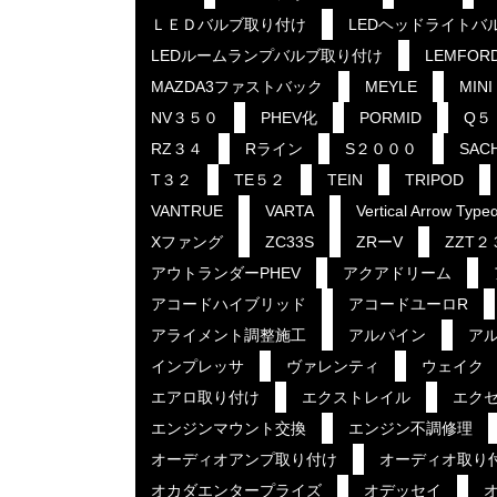
ＬＥＤバルブ取り付け
LEDヘッドライトバ
LEDルームランプバルブ取り付け
LEMFOR
MAZDA3ファストバック
MEYLE
MINI
NV３５０
PHEV化
PORMID
Q５
RZ３４
Rライン
S２０００
SAC
T３２
TE５２
TEIN
TRIPOD
VANTRUE
VARTA
Vertical Arrow Type
Xファング
ZC33S
ZRーV
ZZT２
アウトランダーPHEV
アクアドリーム
アコードハイブリッド
アコードユーロR
アライメント調整施工
アルパイン
ア
インプレッサ
ヴァレンティ
ウェイク
エアロ取り付け
エクストレイル
エク
エンジンマウント交換
エンジン不調修理
オーディオアンプ取り付け
オーディオ取り
オカダエンタープライズ
オデッセイ