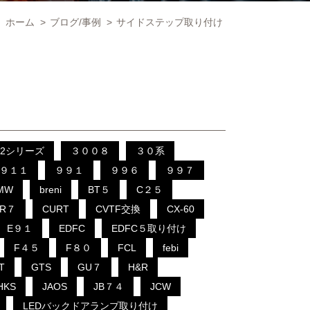
ホーム
>
ブログ/事例
>
サイドステップ取り付け
2シリーズ
３００８
３０系
９１１
９９１
９９６
９９７
MW
breni
BT５
C２５
CR７
CURT
CVTF交換
CX-60
E９１
EDFC
EDFC５取り付け
F４５
F８０
FCL
febi
T
GTS
GU７
H&R
HKS
JAOS
JB７４
JCW
LEDバックドアランプ取り付け