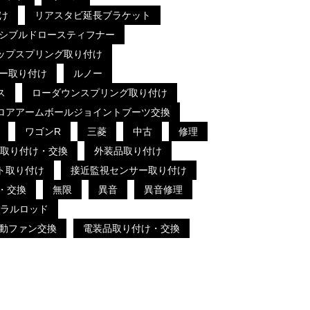
け
リアスタビ延長ブラケット
シブルドロースティフナー
ップスプリング取り付け
ー取り付け
ルノー
ス
ローダウンスプリング取り付け
ロアアームボールジョイントブーツ交換
ワゴンR
三菱
中古
修理
取り付け・交換
外装品取り付け
ト取り付け
接近監視センサー取り付け
・交換
無限
異音
異音修理
ラルロッド
動ファン交換
電装品取り付け・交換