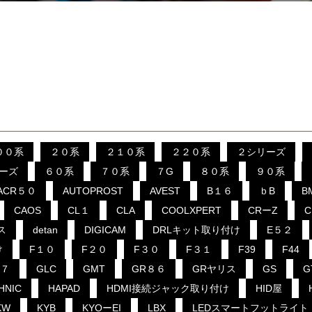
００系
２０系
２１０系
２２０系
２シリーズ
ーズ
６０系
７０系
７G
８０系
９０系
ACR５０
AUTOPROST
AVEST
B１６
ｂB
B
CAOS
CL１
CLA
COOLXPERT
CRーZ
ス
detan
DIGICAM
DRLキット取り付け
E５２
け
F１０
F２０
F３０
F３１
F39
F44
B７
GLC
GMT
GR８６
GRヤリス
GS
G
HNIC
HAPAD
HDMI接続ジャック取り付け
HID屋
KW
KYB
KYOーEI
LBX
LEDスマートフットライト