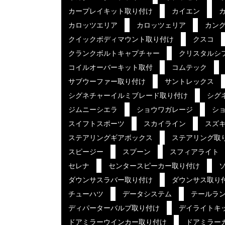
カープレイキット取り付け
カイエン
カロッツエリア
カロッツェリア
カン
クイックボディマウント取り付け
クスコ
クランクボルトキャプチャー
クリスタルシ
コイルオーバーキット取付
コムテック
サブウーファー取り付け
サントレックス
シグネチャーイルミブレード取り付け
シグ
ジムニーシエラ
ショウワガレージ
ショ
スイフトスポーツ
スカイライン
スズ
ステアリングギアボックス
ステアリング取
スピージー
スプーン
スフィアライト
セレナ
センタースピーカー取り付け
ダウンサスラバー取り付け
ダウンサス取り
チューハツ
データシステム
テールラ
ディパーターバルブ取り付け
デイライトキ
ドアミラーウインカー取り付け
ドアミラー