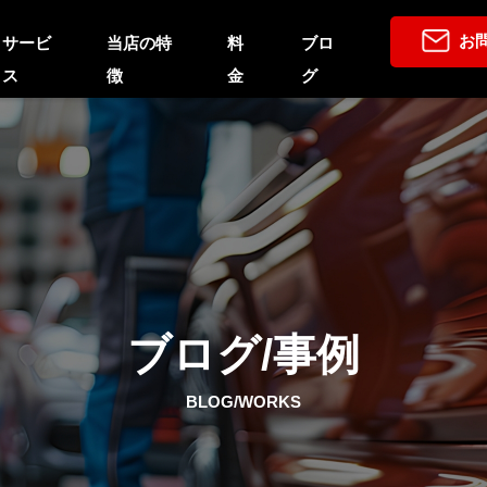
お
サービ
当店の特
料
ブロ
ス
徴
金
グ
ブログ/事例
BLOG/WORKS