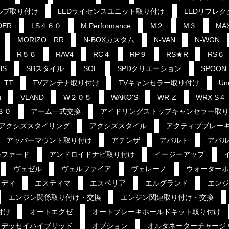
ルブ取り付け
LEDライセンスユニット取り付け
LEDリフレ
DER
LS４６０
M Performance
M２
M３
MA
MORIZO RR
N-BOXカスタム
N-VAN
N-WGN
R５６
RAV4
RC４
RP９
RS★R
RS６
HS
SBスタイル
SOL
SPDクリエーション
SPOON
TT
TVアンテナ取り付け
TVキャンセラー取り付け
Un
α
VLAND
W２０５
WAKO'S
WR-Z
WRX S４
３０
アーム一式交換
アイドリングストップキャンセラー取り
アクシズスタイリング
アクシズスタイル
アクティブブレー
アッパーマウント取り付け
アテンザ
アバルト
アバル
ルファード
アンドロイドナビ取り付け
イージーアップ
ヴェゼル
ヴェルファイア
ヴェレーノ
ウォーターポ
セディ
エスティマ
エスペリア
エルグランド
エンジ
エンジン関係取り付け・交換
エンジン関連取り付け・交換
付け
オートエグゼ
オートブレーキホールドキット取り付け
オデッセイハイブリッド
オプション
オルタネーターチャージ