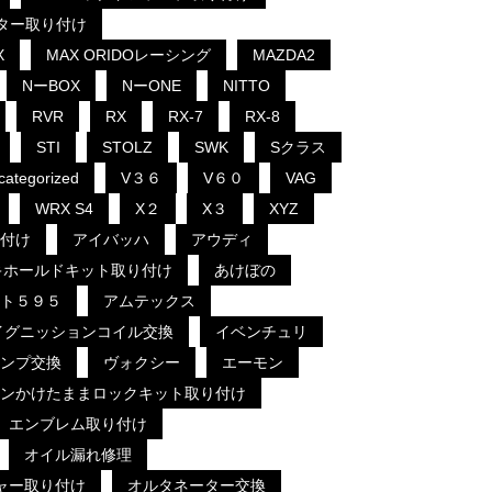
クター取り付け
X
MAX ORIDOレーシング
MAZDA2
NーBOX
NーONE
NITTO
RVR
RX
RX-7
RX-8
STI
STOLZ
SWK
Sクラス
categorized
V３６
V６０
VAG
WRX S4
X２
X３
XYZ
付け
アイバッハ
アウディ
キホールドキット取り付け
あけぼの
ト５９５
アムテックス
イグニッションコイル交換
イベンチュリ
ンプ交換
ヴォクシー
エーモン
ンかけたままロックキット取り付け
エンブレム取り付け
オイル漏れ修理
ャー取り付け
オルタネーター交換