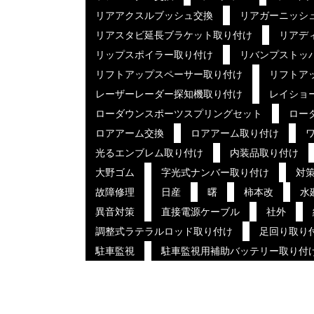
リアアクスルブッシュ交換
リアガーニッシ
リアスタビ延長ブラケット取り付け
リアデ
リップスポイラー取り付け
リバンプストッ
リフトアップスペーサー取り付け
リフトア
レーザーレーダー探知機取り付け
レイショ
ローダウンスポーツスプリングセット
ロー
ロアアーム交換
ロアアーム取り付け
光るエンブレム取り付け
内装品取り付け
大野ゴム
字光式ナンバー取り付け
対
故障修理
日産
曙
柿本改
水
異音対策
直接電源ケーブル
社外
調整式ラテラルロッド取り付け
足回り取り
駐車監視
駐車監視用補助バッテリー取り付