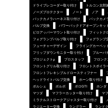
ドライブレコーダー取り付け
トルコン太郎
ノーズプロテクター
ノート
ノア
バックカメラハーネス取り付け
バックカメ
バルブ交換
パワーバックドアオープンキッ
ピロアッパーマウント取り付け
フィットク
フォグランプバルブ取り付け
フォグランプ
フューチャーデザイン
フライングカーペッ
フリップダウンモニター取り付け
ブルーバ
プロジェクトμ
プロスタッフ
フロンク
フロントグリル取り付け
フロントスポイラ
フロントフレキシブルドロースティフナー
ヘッドライトバルブ交換
ホーン取り付け
ポルシェ
ボルボ
ポロGTI
ホンダ
マツダ
マフラーカッター取り付け
マ
ミラクルストロークアジャスター取り付け
ラジエーター交換
ラングラー
ランド