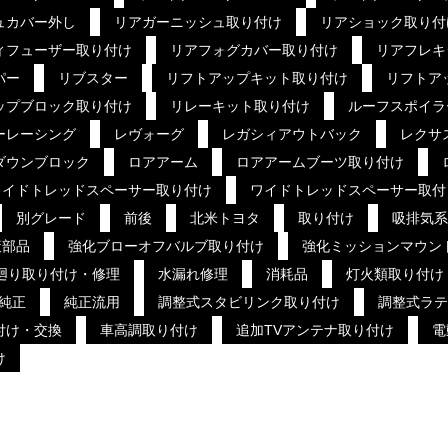
ュカバー外し
リアガーニッシュ取り付け
リアショック取り付
ィフューザー取り付け
リアフォグカバー取り付け
リアフレキ
パー
リブスター
リフトアップキット取り付け
リフトア
ップブロック取り付け
リレーキット取り付け
ルーフスポイラ
ーレーシング
レヴォーグ
レガシィアウトバック
レクサ
ダウンブロック
ロアアーム
ロアアームブーツ取り付け
ワイドトレッドスペーサー取り付け
ワイドトレッドスペーサー取付
別グレード
前後
北米トヨタ
取り付け
吸排気系
策部品
強化ブローオフバルブ取り付け
強化ミッションマウン
廻り取り付け・修理
水漏れ修理
消耗品
灯火類取り付け
純正
純正流用
調整式スタビリンク取り付け
調整式ラテ
付け・交換
車高調取り付け
追加TVアンテナ取り付け
電
け