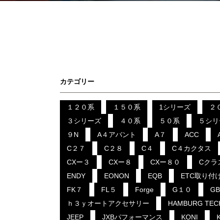
カテゴリー
１２０系
１５０系
1シリーズ
２
３シリーズ
４０系
５０系
５シリ
９N
A４アバント
A７
ACC
C２７
C２８
C４
C４カクタス
CXー３
CXー８
CXー８０
Cクラ
ENDY
EONON
EQB
ETC取り付
FK７
FL５
Forge
G１０
G
ｈ３ｙオートアクセサリー
HAMBURG TEC
JEEP
JXBパフォーマンス
KONI