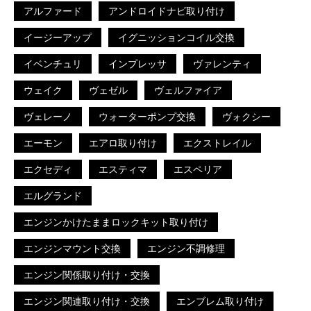
アルファード
アンドロイドナビ取り付け
イージーアップ
イグニッションコイル交換
イベンチュリ
インプレッサ
ヴァレンティ
ウェイク
ヴェゼル
ヴェルファイア
ヴェレーノ
ウォーターポンプ交換
ヴォクシー
エーモン
エアロ取り付け
エクストレイル
エクセディ
エスティマ
エスペリア
エルグランド
エンジンかけたままロックキット取り付け
エンジンマウント交換
エンジン不調修理
エンジン関係取り付け・交換
エンジン関連取り付け・交換
エンブレム取り付け