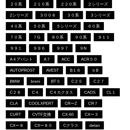
２０系
２１０系
２２０系
２シリーズ
2シリーズ
３００８
３０系
３シリーズ
４０系
５０系
５シリーズ
６０系
７０系
７G
８０系
９０系
９１１
９９１
９９６
９９７
９N
A４アバント
A７
ACC
ACR５０
AUTOPROST
AVEST
B１６
ｂB
BMW
breni
BT５
C２５
C２７
C２８
C４
C４カクタス
CAOS
CL１
CLA
COOLXPERT
CRーZ
CR７
CURT
CVTF交換
CX-60
CXー３
CXー８
CXー８０
Cクラス
detan