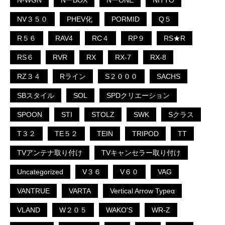
N-WGN
NーBOX
NーONE
NITTO
NV３５０
PHEV化
PORMID
Q５
R５６
RAV4
RC４
RP９
RS★R
RS６
RVR
RX
RX-7
RX-8
RZ３４
Rライン
S２０００
SACHS
SBスタイル
SOL
SPDクリエーション
SPOON
STI
STOLZ
SWK
Sクラス
T３２
TE５２
TEIN
TRIPOD
TT
TVアンテナ取り付け
TVキャンセラー取り付け
Uncategorized
V３６
V６０
VAG
VANTRUE
VARTA
Vertical Arrow Typeα
VLAND
W２０５
WAKO'S
WR-Z