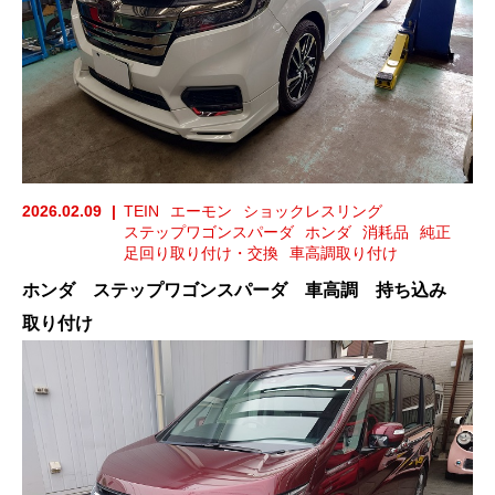
2026.02.09
TEIN
エーモン
ショックレスリング
ステップワゴンスパーダ
ホンダ
消耗品
純正
足回り取り付け・交換
車高調取り付け
ホンダ ステップワゴンスパーダ 車高調 持ち込み
取り付け