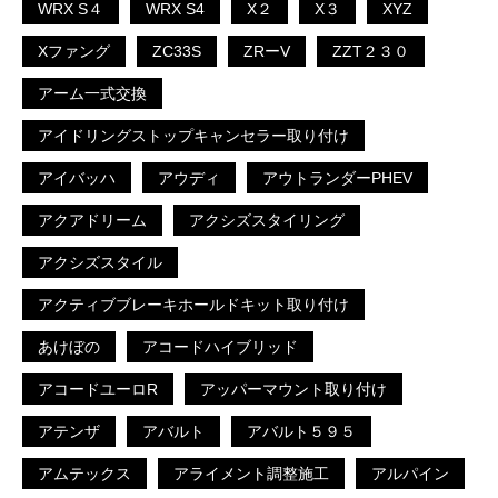
WRX S４
WRX S4
X２
X３
XYZ
Xファング
ZC33S
ZRーV
ZZT２３０
アーム一式交換
アイドリングストップキャンセラー取り付け
アイバッハ
アウディ
アウトランダーPHEV
アクアドリーム
アクシズスタイリング
アクシズスタイル
アクティブブレーキホールドキット取り付け
あけぼの
アコードハイブリッド
アコードユーロR
アッパーマウント取り付け
アテンザ
アバルト
アバルト５９５
アムテックス
アライメント調整施工
アルパイン