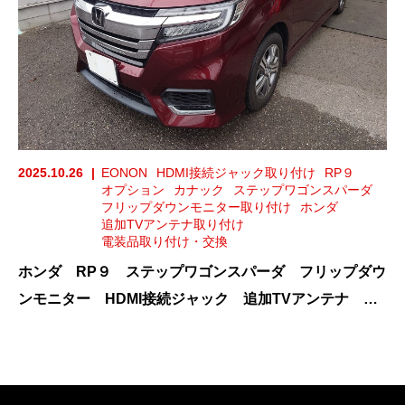
2025.10.26
EONON
HDMI接続ジャック取り付け
RP９
オプション
カナック
ステップワゴンスパーダ
フリップダウンモニター取り付け
ホンダ
追加TVアンテナ取り付け
電装品取り付け・交換
ホンダ RP９ ステップワゴンスパーダ フリップダウ
ンモニター HDMI接続ジャック 追加TVアンテナ 持
ち込み 取り付け