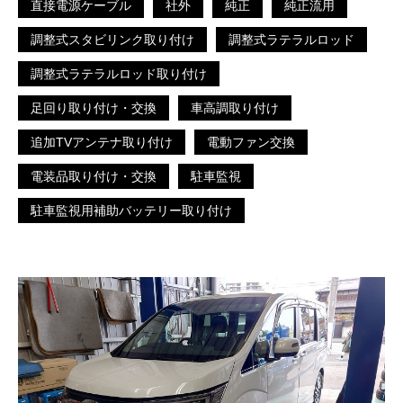
直接電源ケーブル
社外
純正
純正流用
調整式スタビリンク取り付け
調整式ラテラルロッド
調整式ラテラルロッド取り付け
足回り取り付け・交換
車高調取り付け
追加TVアンテナ取り付け
電動ファン交換
電装品取り付け・交換
駐車監視
駐車監視用補助バッテリー取り付け