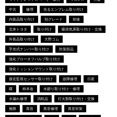
中古
修理
光るエンブレム取り付け
内装品取り付け
別グレード
前後
北米トヨタ
取り付け
吸排気系取り付け・交換
外装品取り付け
大野ゴム
字光式ナンバー取り付け
対策部品
強化ブローオフバルブ取り付け
強化ミッションマウント取り付け
接近監視センサー取り付け
故障修理
日産
曙
柿本改
水廻り取り付け・修理
水漏れ修理
消耗品
灯火類取り付け・交換
無限
異音
異音修理
異音対策