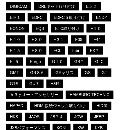
DIGICAM
DRLキット取り付け
E５２
E９１
EDFC
EDFC５取り付け
ENDY
EONON
EQB
ETC取り付け
F１０
F２０
F３０
F３１
F39
F44
F４５
F８０
FCL
febi
FK７
FL５
Forge
G１０
GB７
GLC
GMT
GR８６
GRヤリス
GS
GT
GTS
GU７
H&R
ｈ３ｙオートアクセサリー
HAMBURG TECHNIC
HAPAD
HDMI接続ジャック取り付け
HID屋
HKS
JAOS
JB７４
JCW
JEEP
JXBパフォーマンス
KONI
KW
KYB