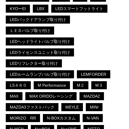
KYOーEI
LBX
LEDスマートフットライト
LEDバックドアランプ取り付け
ＬＥＤバルブ取り付け
LEDヘッドライトバルブ取り付け
LEDライセンスユニット取り付け
LEDリフレクター取り付け
LEDルームランプバルブ取り付け
LEMFORDER
LS４６０
M Performance
M２
M３
MAX
MAX ORIDOレーシング
MAZDA2
MAZDA3ファストバック
MEYLE
MINI
MORIZO RR
N-BOXカスタム
N-VAN