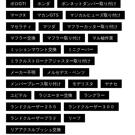
ポロGTI
ホンダ
ボンネットダンパー取り付け
マークX
マカンGTS
マジカルヒューズ取り付け
マセラティ
マツダ
マフラーカッター取り付け
マフラー交換
マフラー取り付け
マル秘作業
ミッションマウント交換
ミニクーパー
ミラクルストロークアジャスター取り付け
メーカー不明
メルセデス・ベンツ
メンバーブレース取り付け
モデリスタ
ヤナセ
ユピテル
ラジエーター交換
ラングラー
ランドクルーザー２５０
ランドクルーザー３００
ランドクルーザープラド
リーフ
リアアクスルブッシュ交換