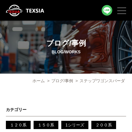
ブログ/事例
BLOG/WORKS
ホーム
>
ブログ/事例
>
ステップワゴンスパーダ
カテゴリー
１２０系
１５０系
1シリーズ
２００系