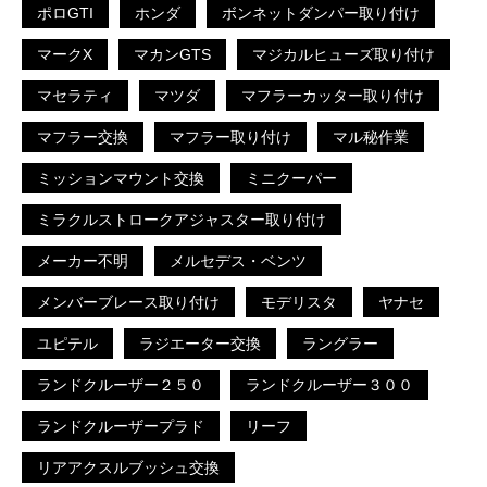
ポロGTI
ホンダ
ボンネットダンパー取り付け
マークX
マカンGTS
マジカルヒューズ取り付け
マセラティ
マツダ
マフラーカッター取り付け
マフラー交換
マフラー取り付け
マル秘作業
ミッションマウント交換
ミニクーパー
ミラクルストロークアジャスター取り付け
メーカー不明
メルセデス・ベンツ
メンバーブレース取り付け
モデリスタ
ヤナセ
ユピテル
ラジエーター交換
ラングラー
ランドクルーザー２５０
ランドクルーザー３００
ランドクルーザープラド
リーフ
リアアクスルブッシュ交換