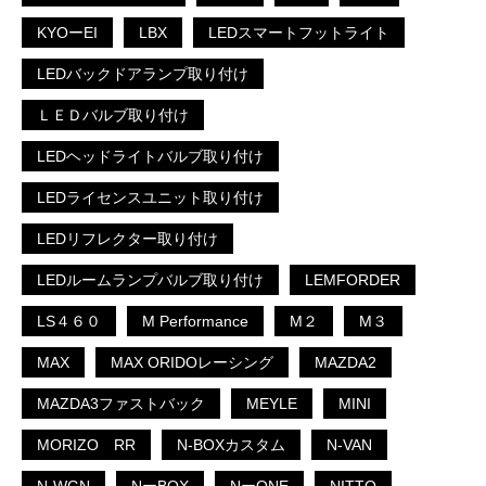
KYOーEI
LBX
LEDスマートフットライト
LEDバックドアランプ取り付け
ＬＥＤバルブ取り付け
LEDヘッドライトバルブ取り付け
LEDライセンスユニット取り付け
LEDリフレクター取り付け
LEDルームランプバルブ取り付け
LEMFORDER
LS４６０
M Performance
M２
M３
MAX
MAX ORIDOレーシング
MAZDA2
MAZDA3ファストバック
MEYLE
MINI
MORIZO RR
N-BOXカスタム
N-VAN