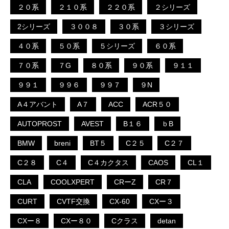
２０系
２１０系
２２０系
２シリーズ
2シリーズ
３００８
３０系
３シリーズ
４０系
５０系
５シリーズ
６０系
７０系
７G
８０系
９０系
９１１
９９１
９９６
９９７
９N
A４アバント
A７
ACC
ACR５０
AUTOPROST
AVEST
B１６
ｂB
BMW
breni
BT５
C２５
C２７
C２８
C４
C４カクタス
CAOS
CL１
CLA
COOLXPERT
CRーZ
CR７
CURT
CVTF交換
CX-60
CXー３
CXー８
CXー８０
Cクラス
detan