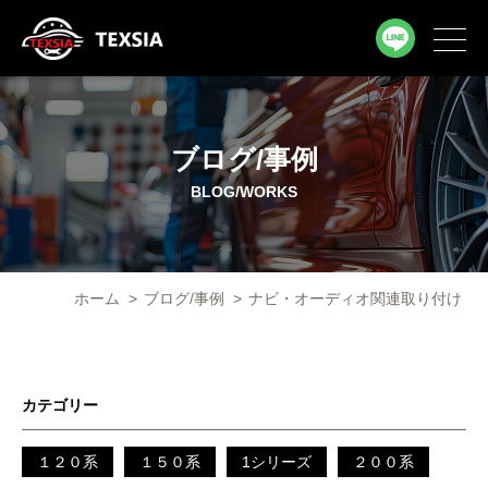
ブログ/事例
BLOG/WORKS
ホーム
>
ブログ/事例
>
ナビ・オーディオ関連取り付け
カテゴリー
１２０系
１５０系
1シリーズ
２００系