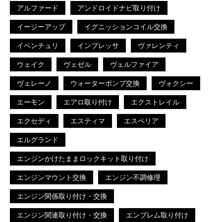
アルファード
アンドロイドナビ取り付け
イージーアップ
イグニッションコイル交換
イベンチュリ
インプレッサ
ヴァレンティ
ウェイク
ヴェゼル
ヴェルファイア
ヴェレーノ
ウォーターポンプ交換
ヴォクシー
エーモン
エアロ取り付け
エクストレイル
エクセディ
エスティマ
エスペリア
エルグランド
エンジンかけたままロックキット取り付け
エンジンマウント交換
エンジン不調修理
エンジン関係取り付け・交換
エンジン関連取り付け・交換
エンブレム取り付け