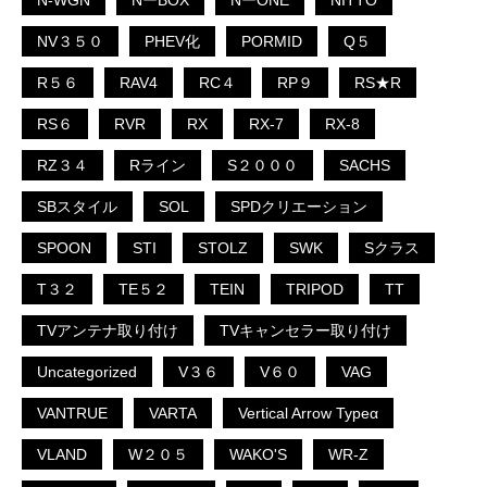
N-WGN
NーBOX
NーONE
NITTO
NV３５０
PHEV化
PORMID
Q５
R５６
RAV4
RC４
RP９
RS★R
RS６
RVR
RX
RX-7
RX-8
RZ３４
Rライン
S２０００
SACHS
SBスタイル
SOL
SPDクリエーション
SPOON
STI
STOLZ
SWK
Sクラス
T３２
TE５２
TEIN
TRIPOD
TT
TVアンテナ取り付け
TVキャンセラー取り付け
Uncategorized
V３６
V６０
VAG
VANTRUE
VARTA
Vertical Arrow Typeα
VLAND
W２０５
WAKO'S
WR-Z