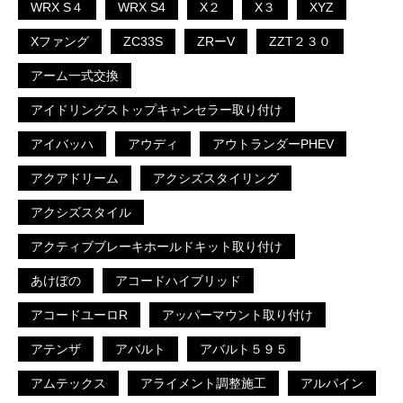
WRX S４
WRX S4
X２
X３
XYZ
Xファング
ZC33S
ZRーV
ZZT２３０
アーム一式交換
アイドリングストップキャンセラー取り付け
アイバッハ
アウディ
アウトランダーPHEV
アクアドリーム
アクシズスタイリング
アクシズスタイル
アクティブブレーキホールドキット取り付け
あけぼの
アコードハイブリッド
アコードユーロR
アッパーマウント取り付け
アテンザ
アバルト
アバルト５９５
アムテックス
アライメント調整施工
アルパイン