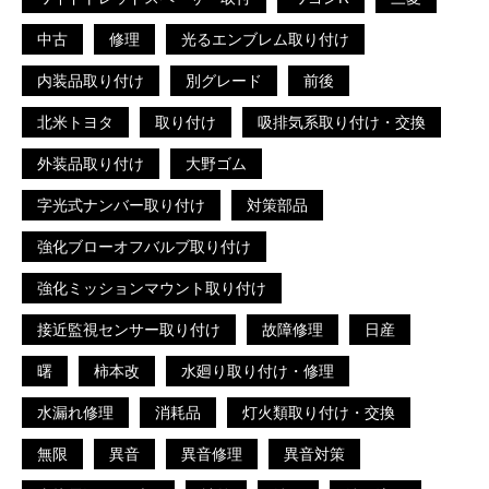
中古
修理
光るエンブレム取り付け
内装品取り付け
別グレード
前後
北米トヨタ
取り付け
吸排気系取り付け・交換
外装品取り付け
大野ゴム
字光式ナンバー取り付け
対策部品
強化ブローオフバルブ取り付け
強化ミッションマウント取り付け
接近監視センサー取り付け
故障修理
日産
曙
柿本改
水廻り取り付け・修理
水漏れ修理
消耗品
灯火類取り付け・交換
無限
異音
異音修理
異音対策