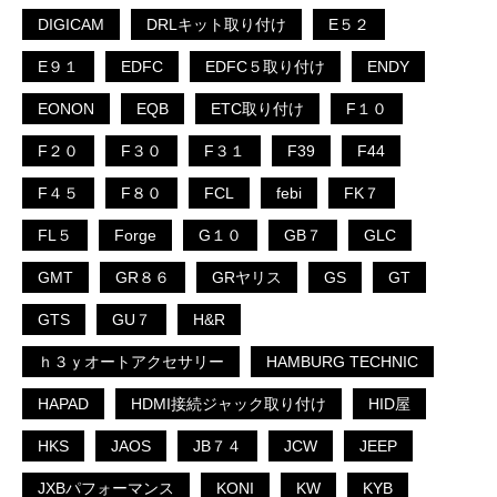
DIGICAM
DRLキット取り付け
E５２
E９１
EDFC
EDFC５取り付け
ENDY
EONON
EQB
ETC取り付け
F１０
F２０
F３０
F３１
F39
F44
F４５
F８０
FCL
febi
FK７
FL５
Forge
G１０
GB７
GLC
GMT
GR８６
GRヤリス
GS
GT
GTS
GU７
H&R
ｈ３ｙオートアクセサリー
HAMBURG TECHNIC
HAPAD
HDMI接続ジャック取り付け
HID屋
HKS
JAOS
JB７４
JCW
JEEP
JXBパフォーマンス
KONI
KW
KYB