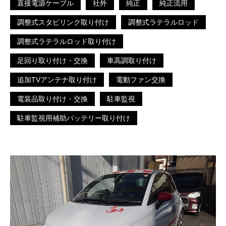
直接電源ケーブル
社外
純正
純正流用
調整式スタビリンク取り付け
調整式ラテラルロッド
調整式ラテラルロッド取り付け
足回り取り付け・交換
車高調取り付け
追加TVアンテナ取り付け
電動ファン交換
電装品取り付け・交換
駐車監視
駐車監視用補助バッテリー取り付け