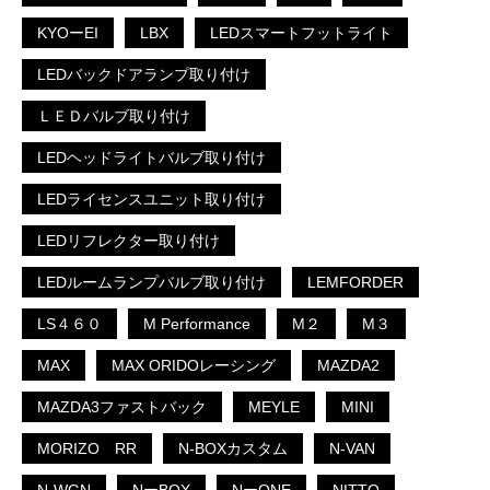
KYOーEI
LBX
LEDスマートフットライト
LEDバックドアランプ取り付け
ＬＥＤバルブ取り付け
LEDヘッドライトバルブ取り付け
LEDライセンスユニット取り付け
LEDリフレクター取り付け
LEDルームランプバルブ取り付け
LEMFORDER
LS４６０
M Performance
M２
M３
MAX
MAX ORIDOレーシング
MAZDA2
MAZDA3ファストバック
MEYLE
MINI
MORIZO RR
N-BOXカスタム
N-VAN