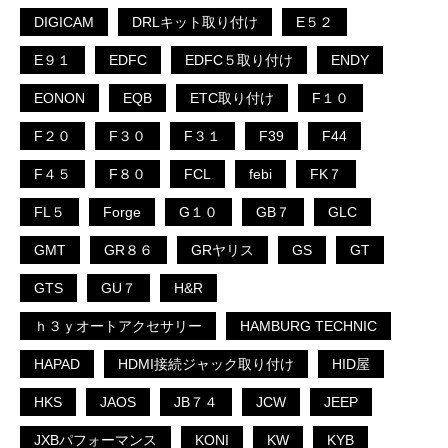
DIGICAM
DRLキット取り付け
E５２
E９１
EDFC
EDFC５取り付け
ENDY
EONON
EQB
ETC取り付け
F１０
F２０
F３０
F３１
F39
F44
F４５
F８０
FCL
febi
FK７
FL５
Forge
G１０
GB７
GLC
GMT
GR８６
GRヤリス
GS
GT
GTS
GU７
H&R
ｈ３ｙオートアクセサリー
HAMBURG TECHNIC
HAPAD
HDMI接続ジャック取り付け
HID屋
HKS
JAOS
JB７４
JCW
JEEP
JXBパフォーマンス
KONI
KW
KYB