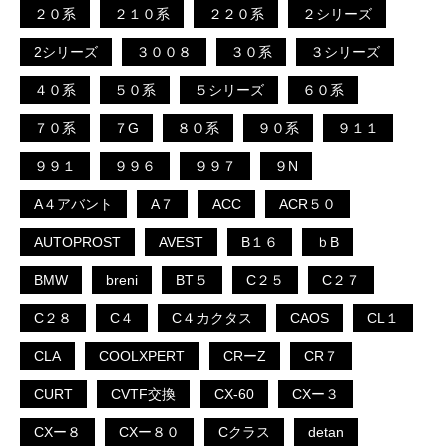
２０系
２１０系
２２０系
２シリーズ
2シリーズ
３００８
３０系
３シリーズ
４０系
５０系
５シリーズ
６０系
７０系
７G
８０系
９０系
９１１
９９１
９９６
９９７
９N
A４アバント
A７
ACC
ACR５０
AUTOPROST
AVEST
B１６
ｂB
BMW
breni
BT５
C２５
C２７
C２８
C４
C４カクタス
CAOS
CL１
CLA
COOLXPERT
CRーZ
CR７
CURT
CVTF交換
CX-60
CXー３
CXー８
CXー８０
Cクラス
detan