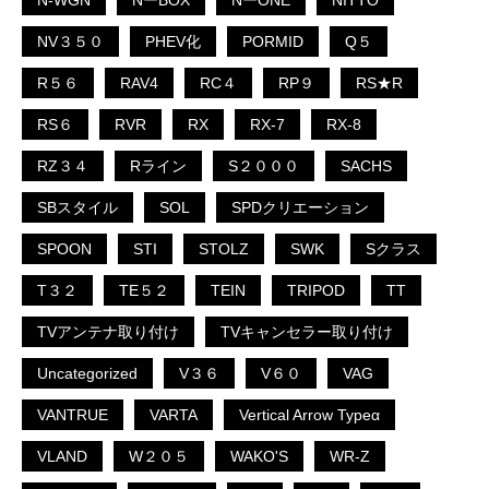
N-WGN
NーBOX
NーONE
NITTO
NV３５０
PHEV化
PORMID
Q５
R５６
RAV4
RC４
RP９
RS★R
RS６
RVR
RX
RX-7
RX-8
RZ３４
Rライン
S２０００
SACHS
SBスタイル
SOL
SPDクリエーション
SPOON
STI
STOLZ
SWK
Sクラス
T３２
TE５２
TEIN
TRIPOD
TT
TVアンテナ取り付け
TVキャンセラー取り付け
Uncategorized
V３６
V６０
VAG
VANTRUE
VARTA
Vertical Arrow Typeα
VLAND
W２０５
WAKO'S
WR-Z