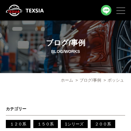
ブログ/事例
BLOG/WORKS
ホーム
>
ブログ/事例
>
ボッシュ
カテゴリー
１２０系
１５０系
1シリーズ
２００系