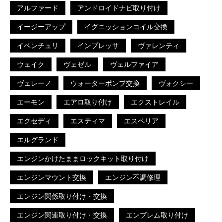
アルファード
アンドロイドナビ取り付け
イージーアップ
イグニッションコイル交換
イベンチュリ
インプレッサ
ヴァレンティ
ウェイク
ヴェゼル
ヴェルファイア
ヴェレーノ
ウォーターポンプ交換
ヴォクシー
エーモン
エアロ取り付け
エクストレイル
エクセディ
エスティマ
エスペリア
エルグランド
エンジンかけたままロックキット取り付け
エンジンマウント交換
エンジン不調修理
エンジン関係取り付け・交換
エンジン関連取り付け・交換
エンブレム取り付け