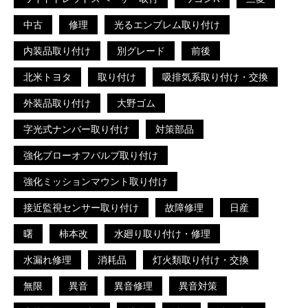
中古
修理
光るエンブレム取り付け
内装品取り付け
別グレード
前後
北米トヨタ
取り付け
吸排気系取り付け・交換
外装品取り付け
大野ゴム
字光式ナンバー取り付け
対策部品
強化ブローオフバルブ取り付け
強化ミッションマウント取り付け
接近監視センサー取り付け
故障修理
日産
曙
柿本改
水廻り取り付け・修理
水漏れ修理
消耗品
灯火類取り付け・交換
無限
異音
異音修理
異音対策