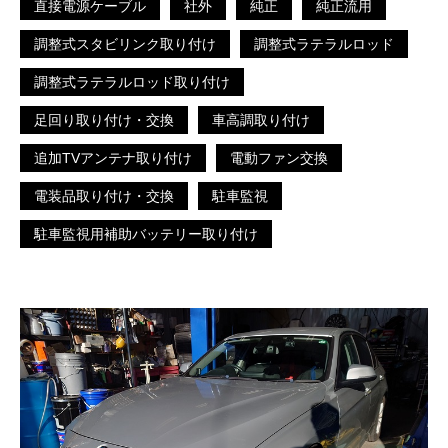
直接電源ケーブル
社外
純正
純正流用
調整式スタビリンク取り付け
調整式ラテラルロッド
調整式ラテラルロッド取り付け
足回り取り付け・交換
車高調取り付け
追加TVアンテナ取り付け
電動ファン交換
電装品取り付け・交換
駐車監視
駐車監視用補助バッテリー取り付け