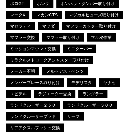
ポロGTI
ホンダ
ボンネットダンパー取り付け
マークX
マカンGTS
マジカルヒューズ取り付け
マセラティ
マツダ
マフラーカッター取り付け
マフラー交換
マフラー取り付け
マル秘作業
ミッションマウント交換
ミニクーパー
ミラクルストロークアジャスター取り付け
メーカー不明
メルセデス・ベンツ
メンバーブレース取り付け
モデリスタ
ヤナセ
ユピテル
ラジエーター交換
ラングラー
ランドクルーザー２５０
ランドクルーザー３００
ランドクルーザープラド
リーフ
リアアクスルブッシュ交換