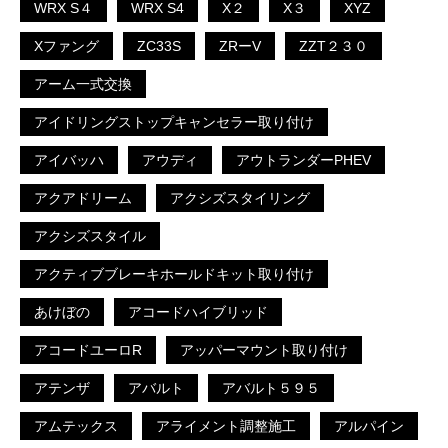
WRX S４
WRX S4
X２
X３
XYZ
Xファング
ZC33S
ZRーV
ZZT２３０
アーム一式交換
アイドリングストップキャンセラー取り付け
アイバッハ
アウディ
アウトランダーPHEV
アクアドリーム
アクシズスタイリング
アクシズスタイル
アクティブブレーキホールドキット取り付け
あけぼの
アコードハイブリッド
アコードユーロR
アッパーマウント取り付け
アテンザ
アバルト
アバルト５９５
アムテックス
アライメント調整施工
アルパイン