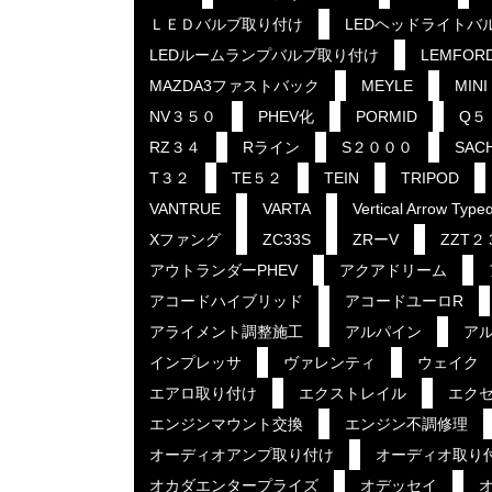
ＬＥＤバルブ取り付け
LEDヘッドライトバ
LEDルームランプバルブ取り付け
LEMFOR
MAZDA3ファストバック
MEYLE
MINI
NV３５０
PHEV化
PORMID
Q５
RZ３４
Rライン
S２０００
SAC
T３２
TE５２
TEIN
TRIPOD
VANTRUE
VARTA
Vertical Arrow Type
Xファング
ZC33S
ZRーV
ZZT２
アウトランダーPHEV
アクアドリーム
アコードハイブリッド
アコードユーロR
アライメント調整施工
アルパイン
ア
インプレッサ
ヴァレンティ
ウェイク
エアロ取り付け
エクストレイル
エク
エンジンマウント交換
エンジン不調修理
オーディオアンプ取り付け
オーディオ取り
オカダエンタープライズ
オデッセイ