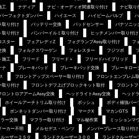
施工
ナディア
ナビ・オーディオ関連取り付け
ナビ取り
パーフェクトダンパー
ハイエース
ハイビームバルブ
ハ
ラ取り付け
バッテリー交換
パッドセンサー
パナソニッ
ト取り付け
バンパーイルミ取り付け
ヒッチメンバー取り付け
ロスター
フェアレディZ
フォグランプAssy取り付け
フ
交換
フォルクスワーゲン
フォレスター
フジツボ
ト施工
フリード
フリード＋
フリードハイブリッド
ナナ
ブレーキパッド
ブレーキパッド交換
ブレーキロー
ス
フロントアップスペーサー取り付け
フロントエンブレム
ー取り付け
フロントデフ上げブロックキット取付
フロントフ
フロントロアアームAssy交換
ヘッドライトAssy交換
ヘッドラ
ホイールアーチトリム取り付け
ボッシュ
ボディ補強パー
ボンネットダンパー取り付け
マークX
マカンGTS
フラー交換
マフラー取り付け
マル秘作業
ミッションマ
メーカー不明
メルセデス・ベンツ
メンバーブレース取り付け
クルーザー２５０
ランドクルーザー３００
ランドクルーザー