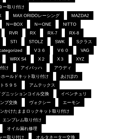
クター取り付け
X
MAX ORIDOレーシング
MAZDA2
NーBOX
NーONE
NITTO
RVR
RX
RX-7
RX-8
STI
STOLZ
SWK
Sクラス
categorized
V３６
V６０
VAG
WRX S4
X２
X３
XYZ
付け
アイバッハ
アウディ
キホールドキット取り付け
あけぼの
ト５９５
アムテックス
イグニッションコイル交換
イベンチュリ
ンプ交換
ヴォクシー
エーモン
ンかけたままロックキット取り付け
エンブレム取り付け
オイル漏れ修理
ャー取り付け
オルタネーター交換