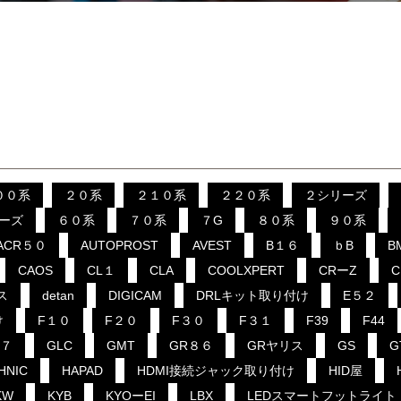
００系
２０系
２１０系
２２０系
２シリーズ
ーズ
６０系
７０系
７G
８０系
９０系
ACR５０
AUTOPROST
AVEST
B１６
ｂB
B
CAOS
CL１
CLA
COOLXPERT
CRーZ
ス
detan
DIGICAM
DRLキット取り付け
E５２
け
F１０
F２０
F３０
F３１
F39
F44
B７
GLC
GMT
GR８６
GRヤリス
GS
G
HNIC
HAPAD
HDMI接続ジャック取り付け
HID屋
KW
KYB
KYOーEI
LBX
LEDスマートフットライト