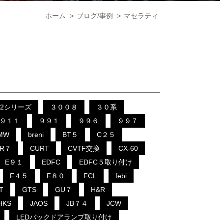
ホーム
>
ブログ/事例
>
マセラティ
2シリーズ
３００８
３０系
９１１
９９１
９９６
９９７
MW
breni
BT５
C２５
CR７
CURT
CVTF交換
CX-60
E９１
EDFC
EDFC５取り付け
F４５
F８０
FCL
febi
T
GTS
GU７
H&R
HKS
JAOS
JB７４
JCW
LEDバックドアランプ取り付け