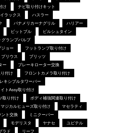
付け
ナビ取り付けキット
イラックス
ハスラー
ク
パナメリカーナグリル
ハリアー
ピットブル
ビルシュタイン
ォグランプバルブ
プジョー
フットランプ取り付け
プリウス
ブリッツ
ター
ブレーキローター交換
取り付け
フロントカメラ取り付け
レキシブルタワーバー
イトAssy取り付け
ツ取り付け
ボディ補強関連取り付け
マジカルヒューズ取り付け
マセラティ
ウント交換
ミニクーパー
モデリスタ
ヤナセ
ユピテル
プラド
リーフ