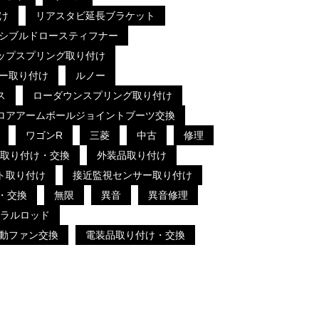
け
リアスタビ延長ブラケット
シブルドロースティフナー
ップスプリング取り付け
ー取り付け
ルノー
ス
ローダウンスプリング取り付け
ロアアームボールジョイントブーツ交換
ワゴンR
三菱
中古
修理
取り付け・交換
外装品取り付け
ト取り付け
接近監視センサー取り付け
・交換
無限
異音
異音修理
ラルロッド
動ファン交換
電装品取り付け・交換