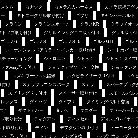
カスタム
カナック
カメラ入力ハーネス
カメラ接続アダ
グー
キドニーグリル取り付け
ギブリ
キャンバーボルト
クラウン
クラウンスポーツ
クラスKR
クラッチオー
フトノブ取り付け
グリルインシグニア取り付け
グリル取り付
ゴルフ６
ゴルフ８
ゴルフ８.５
ゴルフGTI
ゴルフ
シーケンシャルドアミラーウインカー取り付け
シートカバー取
ネチャーウイング
シトロエン
シビック
シビックタイプ
ックAssy取り付け
ショックアブソーバー交換
ショックレス
キ
スズキワーウス久留米
スタビライザー取り付け
スタ
り付け
ステップワゴンスパーダ
ステラ
スパークプラグ
スプリング取り付け
スペーサー取り付け
スモールバル
ソレックス
ダイハツ
タイプR
タイミングベルト交換
付け
ダクトカバー
タナベ
タニグチ
タワーバー取
ンプ取り付け
ティグアン
ディクセル
ディスプレイオー
ット取り付け
テイン
デフダウン取り付け
トーヨータイ
カバー取り付け
ドアミラーレンズ交換
トップパウントブッシ