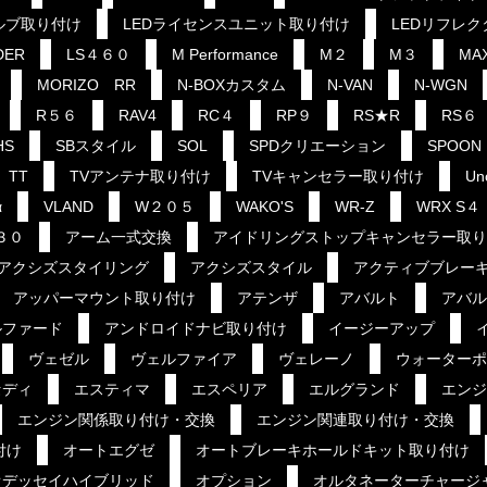
ルブ取り付け
LEDライセンスユニット取り付け
LEDリフレ
DER
LS４６０
M Performance
M２
M３
MA
MORIZO RR
N-BOXカスタム
N-VAN
N-WGN
R５６
RAV4
RC４
RP９
RS★R
RS６
HS
SBスタイル
SOL
SPDクリエーション
SPOON
TT
TVアンテナ取り付け
TVキャンセラー取り付け
Un
α
VLAND
W２０５
WAKO'S
WR-Z
WRX S４
３０
アーム一式交換
アイドリングストップキャンセラー取り
アクシズスタイリング
アクシズスタイル
アクティブブレー
アッパーマウント取り付け
アテンザ
アバルト
アバル
ルファード
アンドロイドナビ取り付け
イージーアップ
ヴェゼル
ヴェルファイア
ヴェレーノ
ウォーターポ
セディ
エスティマ
エスペリア
エルグランド
エンジ
エンジン関係取り付け・交換
エンジン関連取り付け・交換
付け
オートエグゼ
オートブレーキホールドキット取り付け
オデッセイハイブリッド
オプション
オルタネーターチャージ