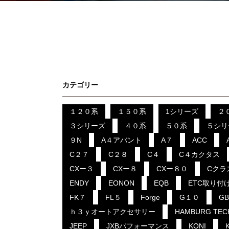
カテゴリー
１２０系
１５０系
1シリーズ
２
３シリーズ
４０系
５０系
５シリ
９N
A４アバント
A７
ACC
C２７
C２８
C４
C４カクタス
CXー３
CXー８
CXー８０
Cクラ
ENDY
EONON
EQB
ETC取り付
FK７
FL５
Forge
G１０
G
ｈ３ｙオートアクセサリー
HAMBURG TEC
JEEP
JXBパフォーマンス
KONI