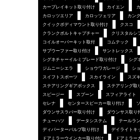
カープレイキット取り付け
カイエン
カロッツエリア
カロッツェリア
カン
クイックボディマウント取り付け
クスコ
クランクボルトキャプチャー
クリスタルシ
コイルオーバーキット取付
コムテック
サブウーファー取り付け
サントレックス
シグネチャーイルミブレード取り付け
シグ
ジムニーシエラ
ショウワガレージ
ショ
スイフトスポーツ
スカイライン
スズ
ステアリングギアボックス
ステアリング取
スピージー
スプーン
スフィアライト
セレナ
センタースピーカー取り付け
ダウンサスラバー取り付け
ダウンサス取り
チューハツ
データシステム
テールラ
ディパーターバルブ取り付け
デイライトキ
ドアミラーウインカー取り付け
ドアミラー