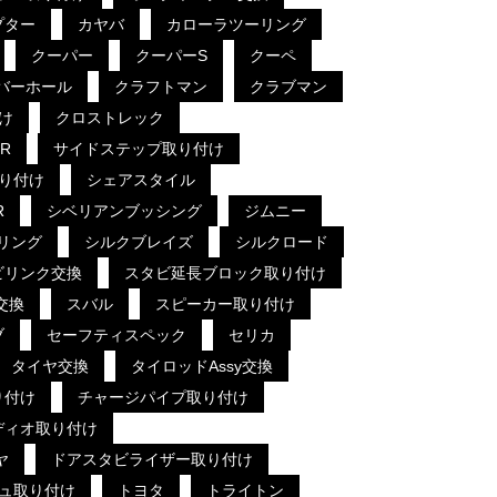
プター
カヤバ
カローラツーリング
クーパー
クーパーS
クーペ
バーホール
クラフトマン
クラブマン
け
クロストレック
R
サイドステップ取り付け
り付け
シェアスタイル
R
シベリアンブッシング
ジムニー
リング
シルクブレイズ
シルクロード
ビリンク交換
スタビ延長ブロック取り付け
交換
スバル
スピーカー取り付け
ブ
セーフティスペック
セリカ
タイヤ交換
タイロッドAssy交換
り付け
チャージパイプ取り付け
ディオ取り付け
ヤ
ドアスタビライザー取り付け
ュ取り付け
トヨタ
トライトン