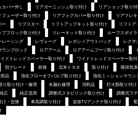
ュカバー外し
リアガーニッシュ取り付け
リアショック取り付
ィフューザー取り付け
リアフォグカバー取り付け
リアフレキ
パー
リブスター
リフトアップキット取り付け
リフトア
ップブロック取り付け
リレーキット取り付け
ルーフスポイラ
ーレーシング
レヴォーグ
レガシィアウトバック
レクサ
ダウンブロック
ロアアーム
ロアアームブーツ取り付け
ワイドトレッドスペーサー取り付け
ワイドトレッドスペーサー取付
別グレード
前後
北米トヨタ
取り付け
吸排気系
策部品
強化ブローオフバルブ取り付け
強化ミッションマウン
廻り取り付け・修理
水漏れ修理
消耗品
灯火類取り付け
純正
純正流用
調整式スタビリンク取り付け
調整式ラテ
付け・交換
車高調取り付け
追加TVアンテナ取り付け
電
け