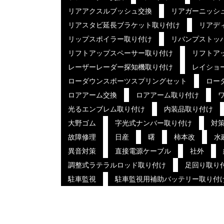
リアアクスルブッシュ交換
リアガーニッシ
リアスタビ延長ブラケット取り付け
リアデ
リップスポイラー取り付け
リバンプストッ
リフトアップスペーサー取り付け
リフトア
レーザーレーダー探知機取り付け
レイショ
ローダウンスポーツスプリングセット
ロー
ロアアーム交換
ロアアーム取り付け
光るエンブレム取り付け
内装品取り付け
大野ゴム
字光式ナンバー取り付け
対
故障修理
日産
曙
柿本改
水
異音対策
直接電源ケーブル
社外
調整式ラテラルロッド取り付け
足回り取り
駐車監視
駐車監視用補助バッテリー取り付