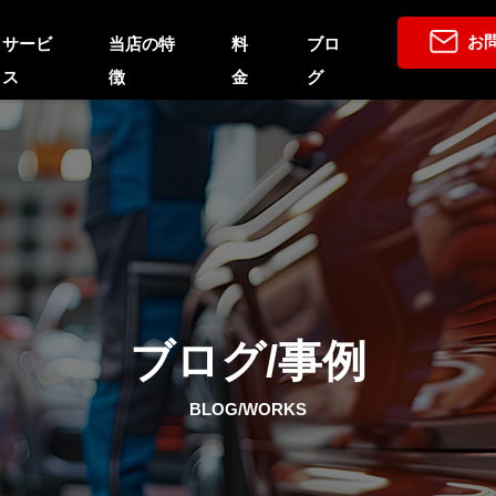
お
サービ
当店の特
料
ブロ
ス
徴
金
グ
ブログ/事例
BLOG/WORKS