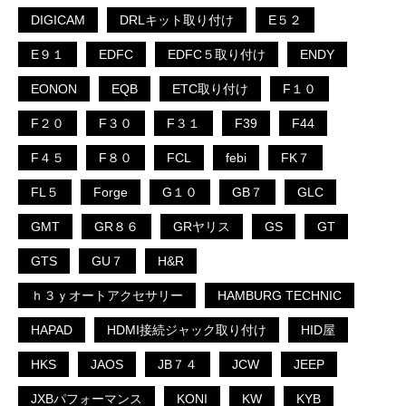
DIGICAM
DRLキット取り付け
E５２
E９１
EDFC
EDFC５取り付け
ENDY
EONON
EQB
ETC取り付け
F１０
F２０
F３０
F３１
F39
F44
F４５
F８０
FCL
febi
FK７
FL５
Forge
G１０
GB７
GLC
GMT
GR８６
GRヤリス
GS
GT
GTS
GU７
H&R
ｈ３ｙオートアクセサリー
HAMBURG TECHNIC
HAPAD
HDMI接続ジャック取り付け
HID屋
HKS
JAOS
JB７４
JCW
JEEP
JXBパフォーマンス
KONI
KW
KYB