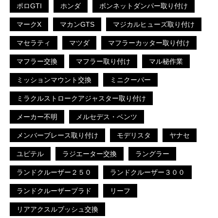
ポロGTI
ホンダ
ボンネットダンパー取り付け
マークX
マカンGTS
マジカルヒューズ取り付け
マセラティ
マツダ
マフラーカッター取り付け
マフラー交換
マフラー取り付け
マル秘作業
ミッションマウント交換
ミニクーパー
ミラクルストロークアジャスター取り付け
メーカー不明
メルセデス・ベンツ
メンバーブレース取り付け
モデリスタ
ヤナセ
ユピテル
ラジエーター交換
ラングラー
ランドクルーザー２５０
ランドクルーザー３００
ランドクルーザープラド
リーフ
リアアクスルブッシュ交換