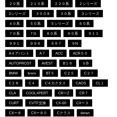
２０系
２１０系
２２０系
２シリーズ
2シリーズ
３００８
３０系
３シリーズ
４０系
５０系
５シリーズ
６０系
７０系
７G
８０系
９０系
９１１
９９１
９９６
９９７
９N
A４アバント
A７
ACC
ACR５０
AUTOPROST
AVEST
B１６
ｂB
BMW
breni
BT５
C２５
C２７
C２８
C４
C４カクタス
CAOS
CL１
CLA
COOLXPERT
CRーZ
CR７
CURT
CVTF交換
CX-60
CXー３
CXー８
CXー８０
Cクラス
detan