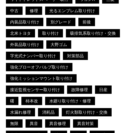
中古
修理
光るエンブレム取り付け
内装品取り付け
別グレード
前後
北米トヨタ
取り付け
吸排気系取り付け・交換
外装品取り付け
大野ゴム
字光式ナンバー取り付け
対策部品
強化ブローオフバルブ取り付け
強化ミッションマウント取り付け
接近監視センサー取り付け
故障修理
日産
曙
柿本改
水廻り取り付け・修理
水漏れ修理
消耗品
灯火類取り付け・交換
無限
異音
異音修理
異音対策