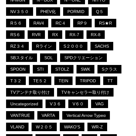
N-WGN
NーBOX
NーONE
NITTO
NV３５０
PHEV化
PORMID
Q５
R５６
RAV4
RC４
RP９
RS★R
RS６
RVR
RX
RX-7
RX-8
RZ３４
Rライン
S２０００
SACHS
SBスタイル
SOL
SPDクリエーション
SPOON
STI
STOLZ
SWK
Sクラス
T３２
TE５２
TEIN
TRIPOD
TT
TVアンテナ取り付け
TVキャンセラー取り付け
Uncategorized
V３６
V６０
VAG
VANTRUE
VARTA
Vertical Arrow Typeα
VLAND
W２０５
WAKO'S
WR-Z