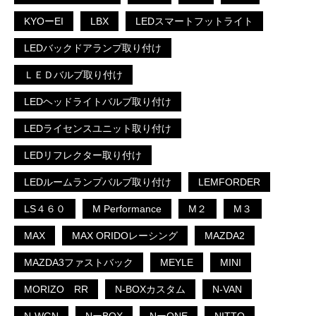
KYOーEI
LBX
LEDスマートフットライト
LEDバックドアランプ取り付け
ＬＥＤバルブ取り付け
LEDヘッドライトバルブ取り付け
LEDライセンスユニット取り付け
LEDリフレクター取り付け
LEDルームランプバルブ取り付け
LEMFORDER
LS４６０
M Performance
M２
M３
MAX
MAX ORIDOレーシング
MAZDA2
MAZDA3ファストバック
MEYLE
MINI
MORIZO RR
N-BOXカスタム
N-VAN