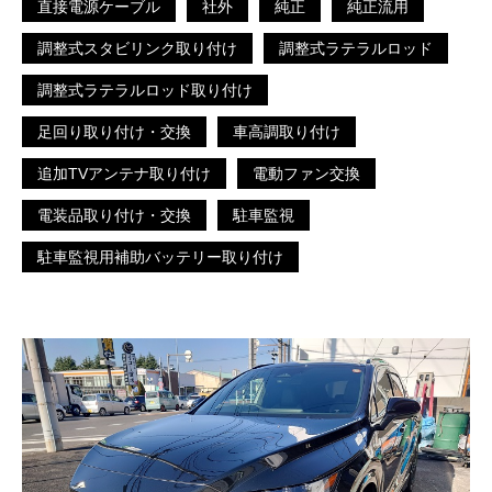
直接電源ケーブル
社外
純正
純正流用
調整式スタビリンク取り付け
調整式ラテラルロッド
調整式ラテラルロッド取り付け
足回り取り付け・交換
車高調取り付け
追加TVアンテナ取り付け
電動ファン交換
電装品取り付け・交換
駐車監視
駐車監視用補助バッテリー取り付け