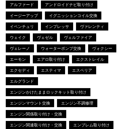
アルファード
アンドロイドナビ取り付け
イージーアップ
イグニッションコイル交換
イベンチュリ
インプレッサ
ヴァレンティ
ウェイク
ヴェゼル
ヴェルファイア
ヴェレーノ
ウォーターポンプ交換
ヴォクシー
エーモン
エアロ取り付け
エクストレイル
エクセディ
エスティマ
エスペリア
エルグランド
エンジンかけたままロックキット取り付け
エンジンマウント交換
エンジン不調修理
エンジン関係取り付け・交換
エンジン関連取り付け・交換
エンブレム取り付け