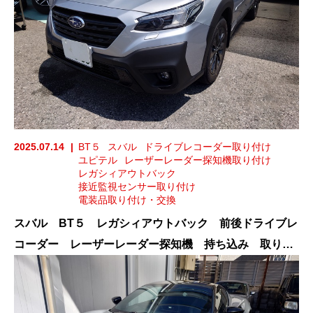
2025.07.14
BT５
スバル
ドライブレコーダー取り付け
ユピテル
レーザーレーダー探知機取り付け
レガシィアウトバック
接近監視センサー取り付け
電装品取り付け・交換
スバル BT５ レガシィアウトバック 前後ドライブレ
コーダー レーザーレーダー探知機 持ち込み 取り付
け