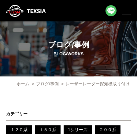
ブログ/事例
BLOG/WORKS
ホーム
>
ブログ/事例
>
レーザーレーダー探知機取り付け
カテゴリー
１２０系
１５０系
1シリーズ
２００系