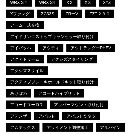
WRX S４
WRX S4
X２
X３
XYZ
Xファング
ZC33S
ZRーV
ZZT２３０
アーム一式交換
アイドリングストップキャンセラー取り付け
アイバッハ
アウディ
アウトランダーPHEV
アクアドリーム
アクシズスタイリング
アクシズスタイル
アクティブブレーキホールドキット取り付け
あけぼの
アコードハイブリッド
アコードユーロR
アッパーマウント取り付け
アテンザ
アバルト
アバルト５９５
アムテックス
アライメント調整施工
アルパイン