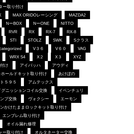
クター取り付け
X
MAX ORIDOレーシング
MAZDA2
NーBOX
NーONE
NITTO
RVR
RX
RX-7
RX-8
STI
STOLZ
SWK
Sクラス
categorized
V３６
V６０
VAG
WRX S4
X２
X３
XYZ
付け
アイバッハ
アウディ
キホールドキット取り付け
あけぼの
ト５９５
アムテックス
イグニッションコイル交換
イベンチュリ
ンプ交換
ヴォクシー
エーモン
ンかけたままロックキット取り付け
エンブレム取り付け
オイル漏れ修理
ャー取り付け
オルタネーター交換