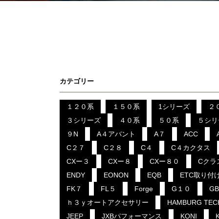
カテゴリー
１２０系
１５０系
1シリーズ
２
３シリーズ
４０系
５０系
５シリ
９N
A４アバント
A７
ACC
C２７
C２８
C４
C４カクタス
CXー３
CXー８
CXー８０
Cクラ
ENDY
EONON
EQB
ETC取り付
FK７
FL５
Forge
G１０
G
ｈ３ｙオートアクセサリー
HAMBURG TEC
JEEP
JXBパフォーマンス
KONI