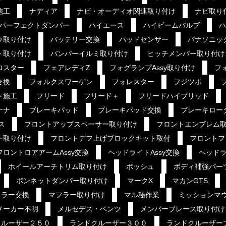
施工
ナディア
ナビ・オーディオ関連取り付け
ナビ取り
パーフェクトダンパー
ハイエース
ハイビームバルブ
ハ
ラ取り付け
バッテリー交換
パッドセンサー
パナソニッ
ト取り付け
バンパーイルミ取り付け
ヒッチメンバー取り付け
ロスター
フェアレディZ
フォグランプAssy取り付け
フ
交換
フォルクスワーゲン
フォレスター
フジツボ
ト施工
フリード
フリード＋
フリードハイブリッド
ナナ
ブレーキパッド
ブレーキパッド交換
ブレーキロー
ス
フロントアップスペーサー取り付け
フロントエンブレム
ー取り付け
フロントデフ上げブロックキット取付
フロントフ
フロントロアアームAssy交換
ヘッドライトAssy交換
ヘッドラ
ホイールアーチトリム取り付け
ボッシュ
ボディ補強パー
ボンネットダンパー取り付け
マークX
マカンGTS
フラー交換
マフラー取り付け
マル秘作業
ミッションマ
メーカー不明
メルセデス・ベンツ
メンバーブレース取り付け
クルーザー２５０
ランドクルーザー３００
ランドクルーザー