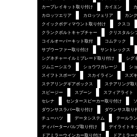
カープレイキット取り付け
カイエン
カロッツエリア
カロッツェリア
カン
クイックボディマウント取り付け
クスコ
クランクボルトキャプチャー
クリスタルシ
コイルオーバーキット取付
コムテック
サブウーファー取り付け
サントレックス
シグネチャーイルミブレード取り付け
シグ
ジムニーシエラ
ショウワガレージ
ショ
スイフトスポーツ
スカイライン
スズ
ステアリングギアボックス
ステアリング取
スピージー
スプーン
スフィアライト
セレナ
センタースピーカー取り付け
ダウンサスラバー取り付け
ダウンサス取り
チューハツ
データシステム
テールラ
ディパーターバルブ取り付け
デイライトキ
ドアミラーウインカー取り付け
ドアミラー