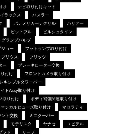
付け
ナビ取り付けキット
イラックス
ハスラー
ク
パナメリカーナグリル
ハリアー
ピットブル
ビルシュタイン
ォグランプバルブ
プジョー
フットランプ取り付け
プリウス
ブリッツ
ター
ブレーキローター交換
取り付け
フロントカメラ取り付け
レキシブルタワーバー
イトAssy取り付け
ツ取り付け
ボディ補強関連取り付け
マジカルヒューズ取り付け
マセラティ
ウント交換
ミニクーパー
モデリスタ
ヤナセ
ユピテル
プラド
リーフ