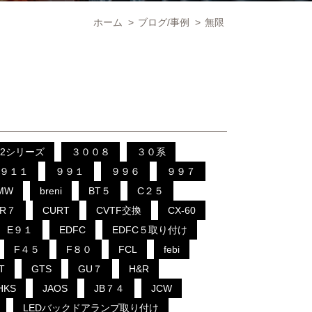
ホーム
>
ブログ/事例
>
無限
2シリーズ
３００８
３０系
９１１
９９１
９９６
９９７
MW
breni
BT５
C２５
CR７
CURT
CVTF交換
CX-60
E９１
EDFC
EDFC５取り付け
F４５
F８０
FCL
febi
T
GTS
GU７
H&R
HKS
JAOS
JB７４
JCW
LEDバックドアランプ取り付け