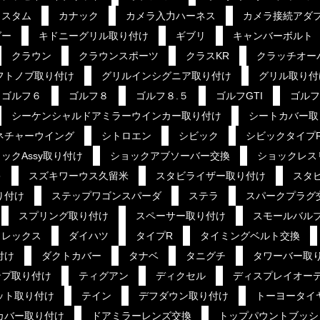
カスタム
カナック
カメラ入力ハーネス
カメラ接続アダ
グー
キドニーグリル取り付け
ギブリ
キャンバーボルト
クラウン
クラウンスポーツ
クラスKR
クラッチオー
フトノブ取り付け
グリルインシグニア取り付け
グリル取り付
ゴルフ６
ゴルフ８
ゴルフ８.５
ゴルフGTI
ゴルフ
シーケンシャルドアミラーウインカー取り付け
シートカバー取
ネチャーウイング
シトロエン
シビック
シビックタイプ
ックAssy取り付け
ショックアブソーバー交換
ショックレス
キ
スズキワーウス久留米
スタビライザー取り付け
スタ
り付け
ステップワゴンスパーダ
ステラ
スパークプラグ
スプリング取り付け
スペーサー取り付け
スモールバル
ソレックス
ダイハツ
タイプR
タイミングベルト交換
付け
ダクトカバー
タナベ
タニグチ
タワーバー取
ンプ取り付け
ティグアン
ディクセル
ディスプレイオー
ット取り付け
テイン
デフダウン取り付け
トーヨータイ
カバー取り付け
ドアミラーレンズ交換
トップパウントブッシ