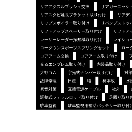
リアアクスルブッシュ交換
リアガーニッシ
リアスタビ延長ブラケット取り付け
リアデ
リップスポイラー取り付け
リバンプストッ
リフトアップスペーサー取り付け
リフトア
レーザーレーダー探知機取り付け
レイショ
ローダウンスポーツスプリングセット
ロー
ロアアーム交換
ロアアーム取り付け
光るエンブレム取り付け
内装品取り付け
大野ゴム
字光式ナンバー取り付け
対
故障修理
日産
曙
柿本改
水
異音対策
直接電源ケーブル
社外
調整式ラテラルロッド取り付け
足回り取り
駐車監視
駐車監視用補助バッテリー取り付