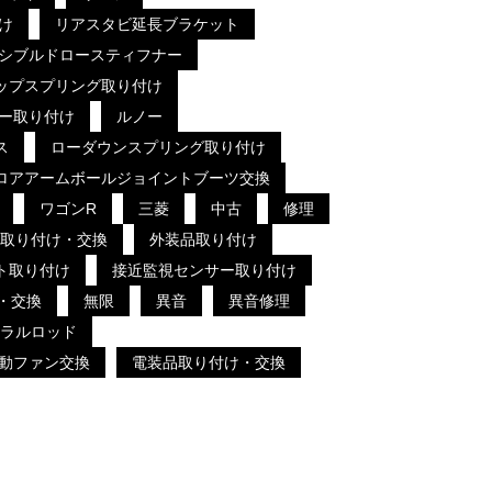
け
リアスタビ延長ブラケット
シブルドロースティフナー
ップスプリング取り付け
ー取り付け
ルノー
ス
ローダウンスプリング取り付け
ロアアームボールジョイントブーツ交換
ワゴンR
三菱
中古
修理
取り付け・交換
外装品取り付け
ト取り付け
接近監視センサー取り付け
・交換
無限
異音
異音修理
ラルロッド
動ファン交換
電装品取り付け・交換