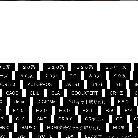
００系
２０系
２１０系
２２０系
２シリーズ
ーズ
６０系
７０系
７G
８０系
９０系
ACR５０
AUTOPROST
AVEST
B１６
ｂB
B
CAOS
CL１
CLA
COOLXPERT
CRーZ
ス
detan
DIGICAM
DRLキット取り付け
E５２
け
F１０
F２０
F３０
F３１
F39
F44
B７
GLC
GMT
GR８６
GRヤリス
GS
G
HNIC
HAPAD
HDMI接続ジャック取り付け
HID屋
KW
KYB
KYOーEI
LBX
LEDスマートフットライト