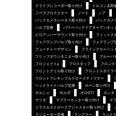
ドライブレコーダー取り付け
トルコン太郎
ノーズプロテクター
ノート
ノア
バックカメラハーネス取り付け
バックカメ
バルブ交換
パワーバックドアオープンキッ
ピロアッパーマウント取り付け
フィットク
フォグランプバルブ取り付け
フォグランプ
フューチャーデザイン
フライングカーペッ
フリップダウンモニター取り付け
ブルーバ
プロジェクトμ
プロスタッフ
フロンク
フロントグリル取り付け
フロントスポイラ
フロントフレキシブルドロースティフナー
ヘッドライトバルブ交換
ホーン取り付け
ポルシェ
ボルボ
ポロGTI
ホンダ
マツダ
マフラーカッター取り付け
マ
ミラクルストロークアジャスター取り付け
ラジエーター交換
ラングラー
ランド