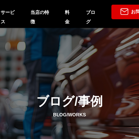
お
サービ
当店の特
料
ブロ
ス
徴
金
グ
ブログ/事例
BLOG/WORKS