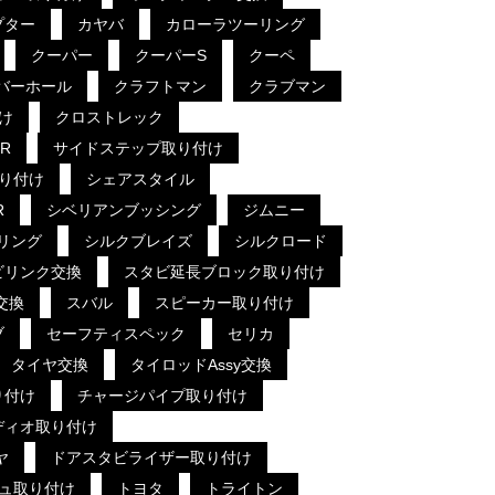
プター
カヤバ
カローラツーリング
クーパー
クーパーS
クーペ
バーホール
クラフトマン
クラブマン
け
クロストレック
R
サイドステップ取り付け
り付け
シェアスタイル
R
シベリアンブッシング
ジムニー
リング
シルクブレイズ
シルクロード
ビリンク交換
スタビ延長ブロック取り付け
交換
スバル
スピーカー取り付け
ブ
セーフティスペック
セリカ
タイヤ交換
タイロッドAssy交換
り付け
チャージパイプ取り付け
ディオ取り付け
ヤ
ドアスタビライザー取り付け
ュ取り付け
トヨタ
トライトン