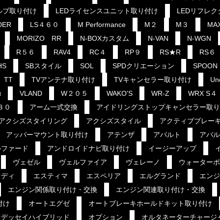
ルブ取り付け
LEDライセンスユニット取り付け
LEDリフレ
DER
LS４６０
M Performance
M２
M３
MA
MORIZO RR
N-BOXカスタム
N-VAN
N-WGN
R５６
RAV4
RC４
RP９
RS★R
RS６
HS
SBスタイル
SOL
SPDクリエーション
SPOON
TT
TVアンテナ取り付け
TVキャンセラー取り付け
Un
α
VLAND
W２０５
WAKO'S
WR-Z
WRX S４
３０
アーム一式交換
アイドリングストップキャンセラー取り
アクシズスタイリング
アクシズスタイル
アクティブブレー
アッパーマウント取り付け
アテンザ
アバルト
アバル
ルファード
アンドロイドナビ取り付け
イージーアップ
ヴェゼル
ヴェルファイア
ヴェレーノ
ウォーターポ
セディ
エスティマ
エスペリア
エルグランド
エンジ
エンジン関係取り付け・交換
エンジン関連取り付け・交換
付け
オートエグゼ
オートブレーキホールドキット取り付け
オデッセイハイブリッド
オプション
オルタネーターチャージ