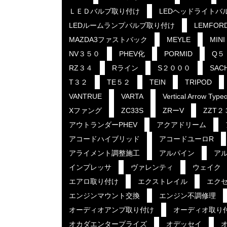
ＬＥＤバルブ取り付け
LEDヘッドライトバ
LEDルームランプバルブ取り付け
LEMFOR
MAZDA3ファストバック
MEYLE
MINI
NV３５０
PHEV化
PORMID
Q５
RZ３４
Rライン
S２０００
SAC
T３２
TE５２
TEIN
TRIPOD
VANTRUE
VARTA
Vertical Arrow Type
Xファング
ZC33S
ZRーV
ZZT２
アウトランダーPHEV
アクアドリーム
アコードハイブリッド
アコードユーロR
アライメント調整施工
アルパイン
ア
インプレッサ
ヴァレンティ
ウェイク
エアロ取り付け
エクストレイル
エク
エンジンマウント交換
エンジン不調修理
オーディオアンプ取り付け
オーディオ取り
オカダエンタープライズ
オデッセイ