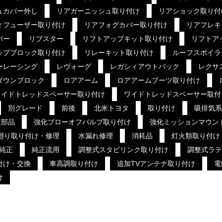
ュカバー外し
リアガーニッシュ取り付け
リアショック取り付
ィフューザー取り付け
リアフォグカバー取り付け
リアフレキ
パー
リブスター
リフトアップキット取り付け
リフトア
ップブロック取り付け
リレーキット取り付け
ルーフスポイラ
ーレーシング
レヴォーグ
レガシィアウトバック
レクサ
ダウンブロック
ロアアーム
ロアアームブーツ取り付け
ワイドトレッドスペーサー取り付け
ワイドトレッドスペーサー取付
別グレード
前後
北米トヨタ
取り付け
吸排気系
策部品
強化ブローオフバルブ取り付け
強化ミッションマウン
廻り取り付け・修理
水漏れ修理
消耗品
灯火類取り付け
純正
純正流用
調整式スタビリンク取り付け
調整式ラテ
付け・交換
車高調取り付け
追加TVアンテナ取り付け
電
け