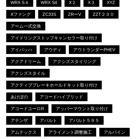
WRX S４
WRX S4
X２
X３
XYZ
Xファング
ZC33S
ZRーV
ZZT２３０
アーム一式交換
アイドリングストップキャンセラー取り付け
アイバッハ
アウディ
アウトランダーPHEV
アクアドリーム
アクシズスタイリング
アクシズスタイル
アクティブブレーキホールドキット取り付け
あけぼの
アコードハイブリッド
アコードユーロR
アッパーマウント取り付け
アテンザ
アバルト
アバルト５９５
アムテックス
アライメント調整施工
アルパイン