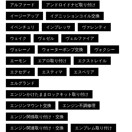
アルファード
アンドロイドナビ取り付け
イージーアップ
イグニッションコイル交換
イベンチュリ
インプレッサ
ヴァレンティ
ウェイク
ヴェゼル
ヴェルファイア
ヴェレーノ
ウォーターポンプ交換
ヴォクシー
エーモン
エアロ取り付け
エクストレイル
エクセディ
エスティマ
エスペリア
エルグランド
エンジンかけたままロックキット取り付け
エンジンマウント交換
エンジン不調修理
エンジン関係取り付け・交換
エンジン関連取り付け・交換
エンブレム取り付け