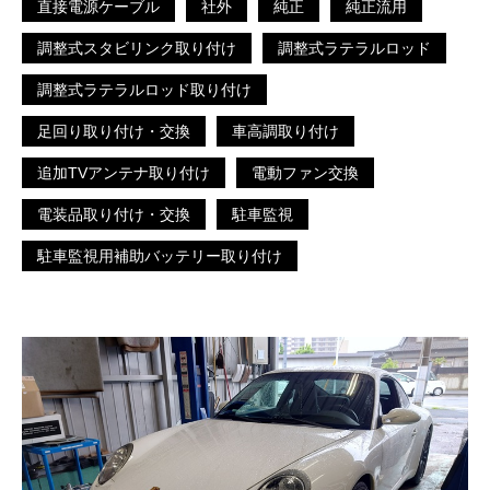
直接電源ケーブル
社外
純正
純正流用
調整式スタビリンク取り付け
調整式ラテラルロッド
調整式ラテラルロッド取り付け
足回り取り付け・交換
車高調取り付け
追加TVアンテナ取り付け
電動ファン交換
電装品取り付け・交換
駐車監視
駐車監視用補助バッテリー取り付け