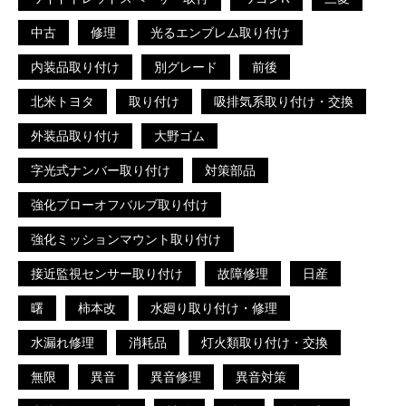
中古
修理
光るエンブレム取り付け
内装品取り付け
別グレード
前後
北米トヨタ
取り付け
吸排気系取り付け・交換
外装品取り付け
大野ゴム
字光式ナンバー取り付け
対策部品
強化ブローオフバルブ取り付け
強化ミッションマウント取り付け
接近監視センサー取り付け
故障修理
日産
曙
柿本改
水廻り取り付け・修理
水漏れ修理
消耗品
灯火類取り付け・交換
無限
異音
異音修理
異音対策