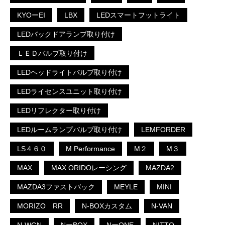
KYOーEI
LBX
LEDスマートフットライト
LEDバックドアランプ取り付け
ＬＥＤバルブ取り付け
LEDヘッドライトバルブ取り付け
LEDライセンスユニット取り付け
LEDリフレクター取り付け
LEDルームランプバルブ取り付け
LEMFORDER
LS４６０
M Performance
M２
M３
MAX
MAX ORIDOレーシング
MAZDA2
MAZDA3ファストバック
MEYLE
MINI
MORIZO RR
N-BOXカスタム
N-VAN