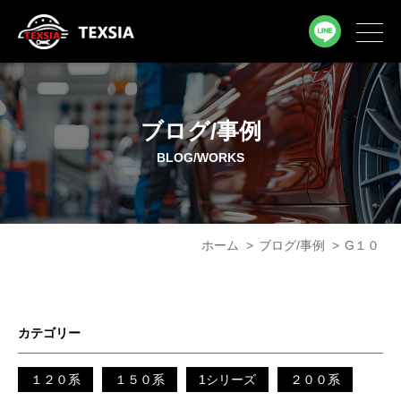
ブログ/事例
BLOG/WORKS
ホーム
>
ブログ/事例
>
G１０
カテゴリー
１２０系
１５０系
1シリーズ
２００系