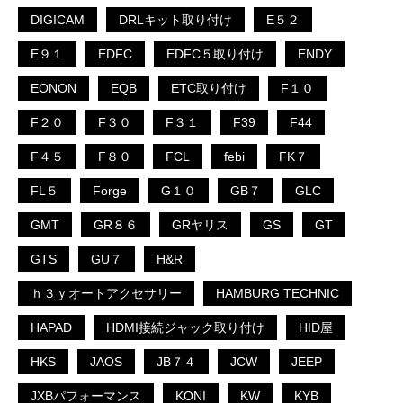
DIGICAM
DRLキット取り付け
E５２
E９１
EDFC
EDFC５取り付け
ENDY
EONON
EQB
ETC取り付け
F１０
F２０
F３０
F３１
F39
F44
F４５
F８０
FCL
febi
FK７
FL５
Forge
G１０
GB７
GLC
GMT
GR８６
GRヤリス
GS
GT
GTS
GU７
H&R
ｈ３ｙオートアクセサリー
HAMBURG TECHNIC
HAPAD
HDMI接続ジャック取り付け
HID屋
HKS
JAOS
JB７４
JCW
JEEP
JXBパフォーマンス
KONI
KW
KYB