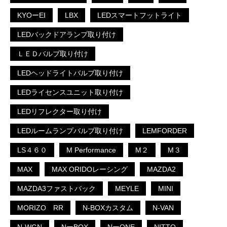
KYOーEI
LBX
LEDスマートフットライト
LEDバックドアランプ取り付け
ＬＥＤバルブ取り付け
LEDヘッドライトバルブ取り付け
LEDライセンスユニット取り付け
LEDリフレクター取り付け
LEDルームランプバルブ取り付け
LEMFORDER
LS４６０
M Performance
M２
M３
MAX
MAX ORIDOレーシング
MAZDA2
MAZDA3ファストバック
MEYLE
MINI
MORIZO RR
N-BOXカスタム
N-VAN