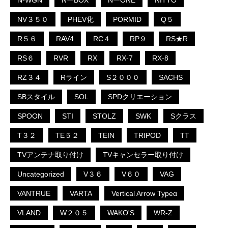
N-WGN
NーBOX
NーONE
NITTO
NV３５０
PHEV化
PORMID
Q５
R５６
RAV4
RC４
RP９
RS★R
RS６
RVR
RX
RX-7
RX-8
RZ３４
Rライン
S２０００
SACHS
SBスタイル
SOL
SPDクリエーション
SPOON
STI
STOLZ
SWK
Sクラス
T３２
TE５２
TEIN
TRIPOD
TT
TVアンテナ取り付け
TVキャンセラー取り付け
Uncategorized
V３６
V６０
VAG
VANTRUE
VARTA
Vertical Arrow Typeα
VLAND
W２０５
WAKO'S
WR-Z