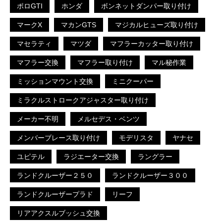
ポロGTI
ホンダ
ボンネットダンパー取り付け
マークX
マカンGTS
マジカルヒューズ取り付け
マセラティ
マツダ
マフラーカッター取り付け
マフラー交換
マフラー取り付け
マル秘作業
ミッションマウント交換
ミニクーパー
ミラクルストロークアジャスター取り付け
メーカー不明
メルセデス・ベンツ
メンバーブレース取り付け
モデリスタ
ヤナセ
ユピテル
ラジエーター交換
ラングラー
ランドクルーザー２５０
ランドクルーザー３００
ランドクルーザープラド
リーフ
リアアクスルブッシュ交換