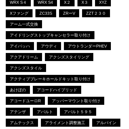
WRX S４
WRX S4
X２
X３
XYZ
Xファング
ZC33S
ZRーV
ZZT２３０
アーム一式交換
アイドリングストップキャンセラー取り付け
アイバッハ
アウディ
アウトランダーPHEV
アクアドリーム
アクシズスタイリング
アクシズスタイル
アクティブブレーキホールドキット取り付け
あけぼの
アコードハイブリッド
アコードユーロR
アッパーマウント取り付け
アテンザ
アバルト
アバルト５９５
アムテックス
アライメント調整施工
アルパイン