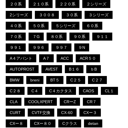
２０系
２１０系
２２０系
２シリーズ
2シリーズ
３００８
３０系
３シリーズ
４０系
５０系
５シリーズ
６０系
７０系
７G
８０系
９０系
９１１
９９１
９９６
９９７
９N
A４アバント
A７
ACC
ACR５０
AUTOPROST
AVEST
B１６
ｂB
BMW
breni
BT５
C２５
C２７
C２８
C４
C４カクタス
CAOS
CL１
CLA
COOLXPERT
CRーZ
CR７
CURT
CVTF交換
CX-60
CXー３
CXー８
CXー８０
Cクラス
detan