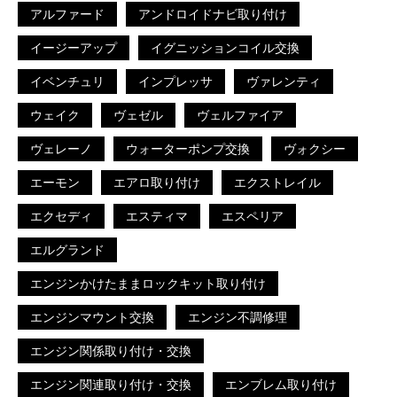
アルファード
アンドロイドナビ取り付け
イージーアップ
イグニッションコイル交換
イベンチュリ
インプレッサ
ヴァレンティ
ウェイク
ヴェゼル
ヴェルファイア
ヴェレーノ
ウォーターポンプ交換
ヴォクシー
エーモン
エアロ取り付け
エクストレイル
エクセディ
エスティマ
エスペリア
エルグランド
エンジンかけたままロックキット取り付け
エンジンマウント交換
エンジン不調修理
エンジン関係取り付け・交換
エンジン関連取り付け・交換
エンブレム取り付け