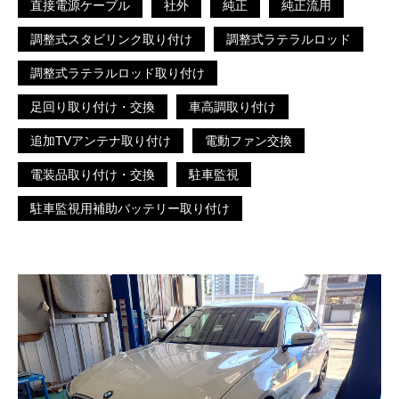
直接電源ケーブル
社外
純正
純正流用
調整式スタビリンク取り付け
調整式ラテラルロッド
調整式ラテラルロッド取り付け
足回り取り付け・交換
車高調取り付け
追加TVアンテナ取り付け
電動ファン交換
電装品取り付け・交換
駐車監視
駐車監視用補助バッテリー取り付け