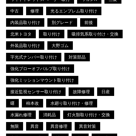
中古
修理
光るエンブレム取り付け
内装品取り付け
別グレード
前後
北米トヨタ
取り付け
吸排気系取り付け・交換
外装品取り付け
大野ゴム
字光式ナンバー取り付け
対策部品
強化ブローオフバルブ取り付け
強化ミッションマウント取り付け
接近監視センサー取り付け
故障修理
日産
曙
柿本改
水廻り取り付け・修理
水漏れ修理
消耗品
灯火類取り付け・交換
無限
異音
異音修理
異音対策