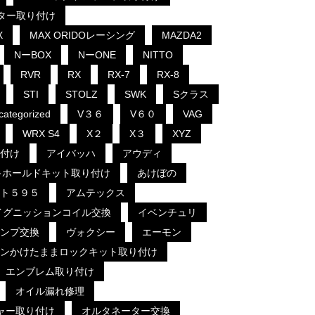
クター取り付け
X
MAX ORIDOレーシング
MAZDA2
NーBOX
NーONE
NITTO
RVR
RX
RX-7
RX-8
STI
STOLZ
SWK
Sクラス
categorized
V３６
V６０
VAG
WRX S4
X２
X３
XYZ
付け
アイバッハ
アウディ
キホールドキット取り付け
あけぼの
ト５９５
アムテックス
イグニッションコイル交換
イベンチュリ
ンプ交換
ヴォクシー
エーモン
ンかけたままロックキット取り付け
エンブレム取り付け
オイル漏れ修理
ャー取り付け
オルタネーター交換