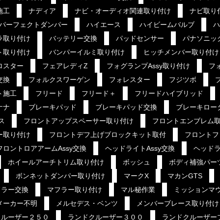
施工
ナディア
ナビ・オーディオ関連取り付け
ナビ取り
パーフェクトダンパー
ハイエース
ハイビームバルブ
ハ
ラ取り付け
バッテリー交換
パッドセンサー
パナソニッ
ト取り付け
バンパーイルミ取り付け
ヒッチメンバー取り付け
ロスター
フェアレディZ
フォグランプAssy取り付け
フ
交換
フォルクスワーゲン
フォレスター
フジツボ
ト施工
フリード
フリード＋
フリードハイブリッド
ナナ
ブレーキパッド
ブレーキパッド交換
ブレーキロー
ス
フロントアップスペーサー取り付け
フロントエンブレム
ー取り付け
フロントデフ上げブロックキット取付
フロントフ
フロントロアアームAssy交換
ヘッドライトAssy交換
ヘッドラ
ホイールアーチトリム取り付け
ボッシュ
ボディ補強パー
ボンネットダンパー取り付け
マークX
マカンGTS
フラー交換
マフラー取り付け
マル秘作業
ミッションマ
メーカー不明
メルセデス・ベンツ
メンバーブレース取り付け
クルーザー２５０
ランドクルーザー３００
ランドクルーザー