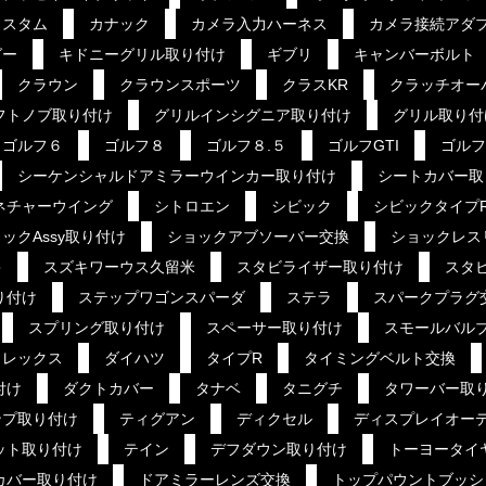
カスタム
カナック
カメラ入力ハーネス
カメラ接続アダ
グー
キドニーグリル取り付け
ギブリ
キャンバーボルト
クラウン
クラウンスポーツ
クラスKR
クラッチオー
フトノブ取り付け
グリルインシグニア取り付け
グリル取り付
ゴルフ６
ゴルフ８
ゴルフ８.５
ゴルフGTI
ゴルフ
シーケンシャルドアミラーウインカー取り付け
シートカバー取
ネチャーウイング
シトロエン
シビック
シビックタイプ
ックAssy取り付け
ショックアブソーバー交換
ショックレス
キ
スズキワーウス久留米
スタビライザー取り付け
スタ
り付け
ステップワゴンスパーダ
ステラ
スパークプラグ
スプリング取り付け
スペーサー取り付け
スモールバル
ソレックス
ダイハツ
タイプR
タイミングベルト交換
付け
ダクトカバー
タナベ
タニグチ
タワーバー取
ンプ取り付け
ティグアン
ディクセル
ディスプレイオー
ット取り付け
テイン
デフダウン取り付け
トーヨータイ
カバー取り付け
ドアミラーレンズ交換
トップパウントブッシ