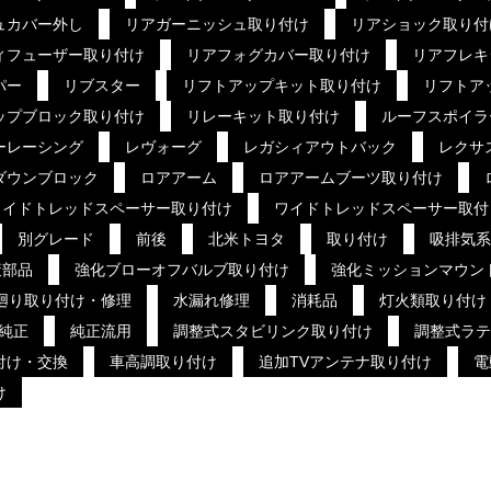
ュカバー外し
リアガーニッシュ取り付け
リアショック取り付
ィフューザー取り付け
リアフォグカバー取り付け
リアフレキ
パー
リブスター
リフトアップキット取り付け
リフトア
ップブロック取り付け
リレーキット取り付け
ルーフスポイラ
ーレーシング
レヴォーグ
レガシィアウトバック
レクサ
ダウンブロック
ロアアーム
ロアアームブーツ取り付け
ワイドトレッドスペーサー取り付け
ワイドトレッドスペーサー取付
別グレード
前後
北米トヨタ
取り付け
吸排気系
策部品
強化ブローオフバルブ取り付け
強化ミッションマウン
廻り取り付け・修理
水漏れ修理
消耗品
灯火類取り付け
純正
純正流用
調整式スタビリンク取り付け
調整式ラテ
付け・交換
車高調取り付け
追加TVアンテナ取り付け
電
け