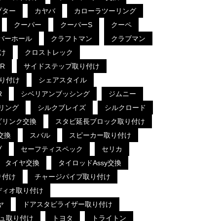
プター
カヤバ
カローラツーリング
クーパー
クーパーS
クーペ
バーホール
クラフトマン
クラブマン
け
クロストレック
R
サイドステップ取り付け
り付け
シェアスタイル
R
シベリアンブッシング
ジムニー
リング
シルクブレイズ
シルクロード
ビリンク交換
スタビ延長ブロック取り付け
交換
スバル
スピーカー取り付け
ブ
セーフティスペック
セリカ
タイヤ交換
タイロッドAssy交換
り付け
チャージパイプ取り付け
ディオ取り付け
ヤ
ドアスタビライザー取り付け
ュ取り付け
トヨタ
トライトン