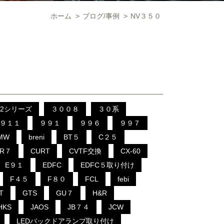
ホーム
>
ブログ/事例
>
NV３５０
2シリーズ
３００８
３０系
９１１
９９１
９９６
９９７
MW
breni
BT５
C２５
CR７
CURT
CVTF交換
CX-60
E９１
EDFC
EDFC５取り付け
F４５
F８０
FCL
febi
T
GTS
GU７
H&R
HKS
JAOS
JB７４
JCW
LEDバックドアランプ取り付け