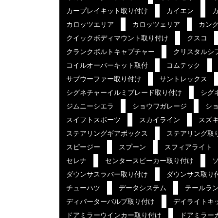
カープレイキット取り付け
カイエン
カロッツエリア
カロッツェリア
カン
クイックボディマウント取り付け
クスコ
クランクボルトキャプチャー
クリスタルシ
コイルオーバーキット取付
コムテック
サブウーファー取り付け
サントレックス
シグネチャーイルミブレード取り付け
シグ
ジムニーシエラ
ショウワガレージ
ショ
スイフトスポーツ
スカイライン
スズ
ステアリングギアボックス
ステアリング取
スピージー
スプーン
スフィアライト
セレナ
センタースピーカー取り付け
ダウンサスラバー取り付け
ダウンサス取り
チューハツ
データシステム
テールラ
ディパーターバルブ取り付け
デイライトキ
ドアミラーウインカー取り付け
ドアミラー