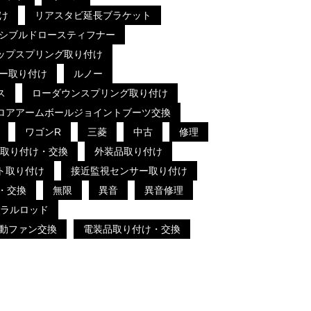
け
リアスタビ延長ブラケット
シブルドロースティフナー
ップスプリング取り付け
ー取り付け
ルノー
ス
ローダウンスプリング取り付け
ロアアームボールジョイントブーツ交換
ワゴンR
三菱
中古
修理
取り付け・交換
外装品取り付け
ト取り付け
接近監視センサー取り付け
・交換
無限
異音
異音修理
ラルロッド
動ファン交換
電装品取り付け・交換