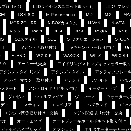
ルブ取り付け
LEDライセンスユニット取り付け
LEDリフレ
DER
LS４６０
M Performance
M２
M３
MA
MORIZO RR
N-BOXカスタム
N-VAN
N-WGN
R５６
RAV4
RC４
RP９
RS★R
RS６
HS
SBスタイル
SOL
SPDクリエーション
SPOON
TT
TVアンテナ取り付け
TVキャンセラー取り付け
Un
α
VLAND
W２０５
WAKO'S
WR-Z
WRX S４
３０
アーム一式交換
アイドリングストップキャンセラー取り
アクシズスタイリング
アクシズスタイル
アクティブブレー
アッパーマウント取り付け
アテンザ
アバルト
アバル
ルファード
アンドロイドナビ取り付け
イージーアップ
ヴェゼル
ヴェルファイア
ヴェレーノ
ウォーターポ
セディ
エスティマ
エスペリア
エルグランド
エンジ
エンジン関係取り付け・交換
エンジン関連取り付け・交換
付け
オートエグゼ
オートブレーキホールドキット取り付け
オデッセイハイブリッド
オプション
オルタネーターチャージ