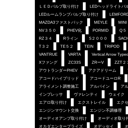
ＬＥＤバルブ取り付け
LEDヘッドライトバ
LEDルームランプバルブ取り付け
LEMFOR
MAZDA3ファストバック
MEYLE
MINI
NV３５０
PHEV化
PORMID
Q５
RZ３４
Rライン
S２０００
SAC
T３２
TE５２
TEIN
TRIPOD
VANTRUE
VARTA
Vertical Arrow Type
Xファング
ZC33S
ZRーV
ZZT２
アウトランダーPHEV
アクアドリーム
アコードハイブリッド
アコードユーロR
アライメント調整施工
アルパイン
ア
インプレッサ
ヴァレンティ
ウェイク
エアロ取り付け
エクストレイル
エク
エンジンマウント交換
エンジン不調修理
オーディオアンプ取り付け
オーディオ取り
オカダエンタープライズ
オデッセイ