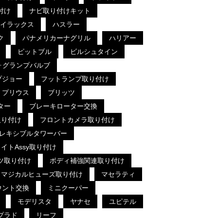
付け
ナビ取り付けキット
イラックス
ハスラー
ク
パナメリカーナグリル
ハリアー
ピットブル
ビルシュタイン
ォグランプバルブ
プジョー
フットランプ取り付け
プリウス
ブリッツ
ター
ブレーキローター交換
取り付け
フロントカメラ取り付け
レキシブルタワーバー
イトAssy取り付け
ツ取り付け
ボディ補強関連取り付け
マジカルヒューズ取り付け
マセラティ
ウント交換
ミニクーパー
モデリスタ
ヤナセ
ユピテル
プラド
リーフ