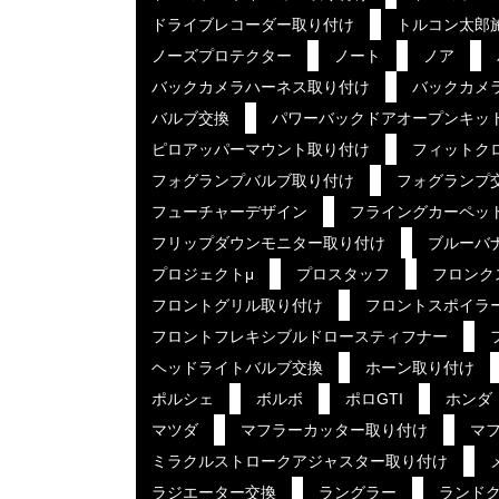
ドライブレコーダー取り付け
トルコン太郎
ノーズプロテクター
ノート
ノア
バックカメラハーネス取り付け
バックカメ
バルブ交換
パワーバックドアオープンキッ
ピロアッパーマウント取り付け
フィットク
フォグランプバルブ取り付け
フォグランプ
フューチャーデザイン
フライングカーペッ
フリップダウンモニター取り付け
ブルーバ
プロジェクトμ
プロスタッフ
フロンク
フロントグリル取り付け
フロントスポイラ
フロントフレキシブルドロースティフナー
ヘッドライトバルブ交換
ホーン取り付け
ポルシェ
ボルボ
ポロGTI
ホンダ
マツダ
マフラーカッター取り付け
マ
ミラクルストロークアジャスター取り付け
ラジエーター交換
ラングラー
ランド