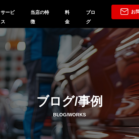
お
サービ
当店の特
料
ブロ
ス
徴
金
グ
ブログ/事例
BLOG/WORKS