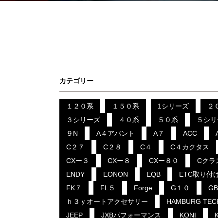
カテゴリー
１２０系
１５０系
1シリーズ
２
３シリーズ
４０系
５０系
５シリ
９N
A４アバント
A７
ACC
C２７
C２８
C４
C４カクタス
CXー３
CXー８
CXー８０
Cクラ
ENDY
EONON
EQB
ETC取り付
FK７
FL５
Forge
G１０
G
ｈ３ｙオートアクセサリー
HAMBURG TEC
JEEP
JXBパフォーマンス
KONI