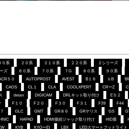
００系
２０系
２１０系
２２０系
２シリーズ
ーズ
６０系
７０系
７G
８０系
９０系
ACR５０
AUTOPROST
AVEST
B１６
ｂB
B
CAOS
CL１
CLA
COOLXPERT
CRーZ
ス
detan
DIGICAM
DRLキット取り付け
E５２
け
F１０
F２０
F３０
F３１
F39
F44
B７
GLC
GMT
GR８６
GRヤリス
GS
G
HNIC
HAPAD
HDMI接続ジャック取り付け
HID屋
KW
KYB
KYOーEI
LBX
LEDスマートフットライト