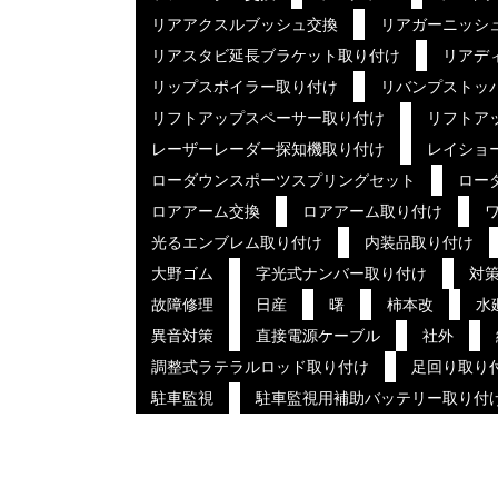
リアアクスルブッシュ交換
リアガーニッシ
リアスタビ延長ブラケット取り付け
リアデ
リップスポイラー取り付け
リバンプストッ
リフトアップスペーサー取り付け
リフトア
レーザーレーダー探知機取り付け
レイショ
ローダウンスポーツスプリングセット
ロー
ロアアーム交換
ロアアーム取り付け
光るエンブレム取り付け
内装品取り付け
大野ゴム
字光式ナンバー取り付け
対
故障修理
日産
曙
柿本改
水
異音対策
直接電源ケーブル
社外
調整式ラテラルロッド取り付け
足回り取り
駐車監視
駐車監視用補助バッテリー取り付