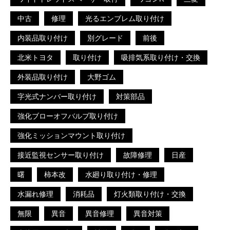
中古
修理
光るエンブレム取り付け
内装品取り付け
別グレード
前後
北米トヨタ
取り付け
吸排気系取り付け・交換
外装品取り付け
大野ゴム
字光式ナンバー取り付け
対策部品
強化ブローオフバルブ取り付け
強化ミッションマウント取り付け
接近監視センサー取り付け
故障修理
日産
曙
柿本改
水廻り取り付け・修理
水漏れ修理
消耗品
灯火類取り付け・交換
無限
異音
異音修理
異音対策