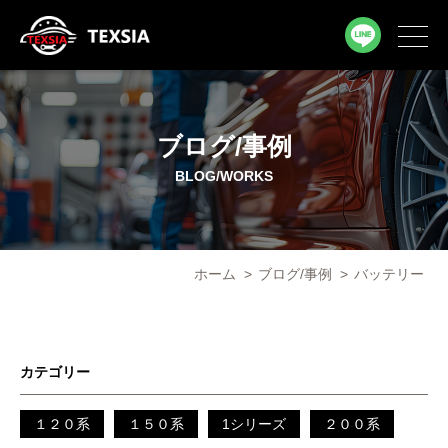
ブログ/事例
BLOG/WORKS
ホーム
>
ブログ/事例
>
バッテリー
カテゴリー
１２０系
１５０系
1シリーズ
２００系