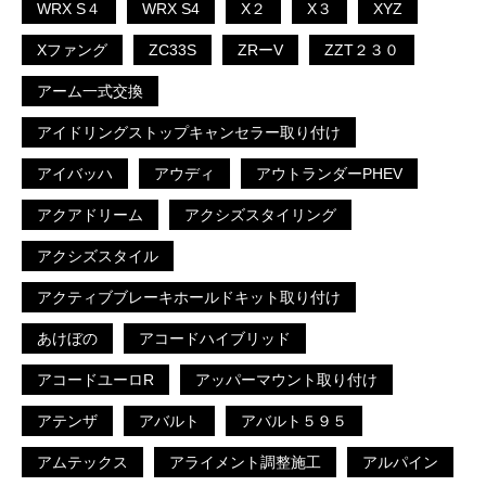
WRX S４
WRX S4
X２
X３
XYZ
Xファング
ZC33S
ZRーV
ZZT２３０
アーム一式交換
アイドリングストップキャンセラー取り付け
アイバッハ
アウディ
アウトランダーPHEV
アクアドリーム
アクシズスタイリング
アクシズスタイル
アクティブブレーキホールドキット取り付け
あけぼの
アコードハイブリッド
アコードユーロR
アッパーマウント取り付け
アテンザ
アバルト
アバルト５９５
アムテックス
アライメント調整施工
アルパイン