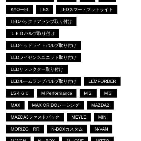
KYOーEI
LBX
LEDスマートフットライト
LEDバックドアランプ取り付け
ＬＥＤバルブ取り付け
LEDヘッドライトバルブ取り付け
LEDライセンスユニット取り付け
LEDリフレクター取り付け
LEDルームランプバルブ取り付け
LEMFORDER
LS４６０
M Performance
M２
M３
MAX
MAX ORIDOレーシング
MAZDA2
MAZDA3ファストバック
MEYLE
MINI
MORIZO RR
N-BOXカスタム
N-VAN