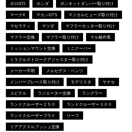
ポロGTI
ホンダ
ボンネットダンパー取り付け
マークX
マカンGTS
マジカルヒューズ取り付け
マセラティ
マツダ
マフラーカッター取り付け
マフラー交換
マフラー取り付け
マル秘作業
ミッションマウント交換
ミニクーパー
ミラクルストロークアジャスター取り付け
メーカー不明
メルセデス・ベンツ
メンバーブレース取り付け
モデリスタ
ヤナセ
ユピテル
ラジエーター交換
ラングラー
ランドクルーザー２５０
ランドクルーザー３００
ランドクルーザープラド
リーフ
リアアクスルブッシュ交換