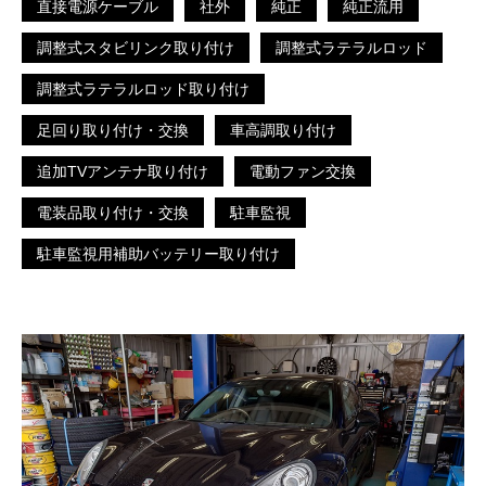
直接電源ケーブル
社外
純正
純正流用
調整式スタビリンク取り付け
調整式ラテラルロッド
調整式ラテラルロッド取り付け
足回り取り付け・交換
車高調取り付け
追加TVアンテナ取り付け
電動ファン交換
電装品取り付け・交換
駐車監視
駐車監視用補助バッテリー取り付け