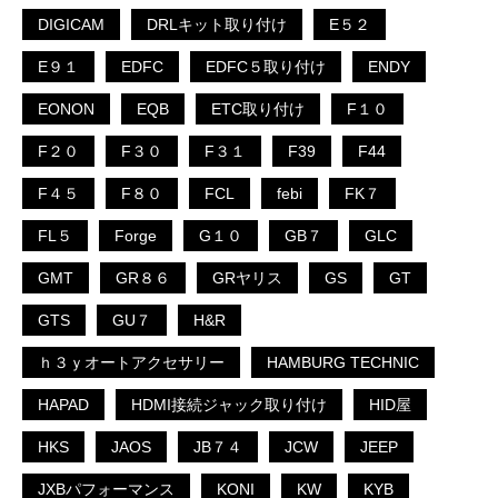
DIGICAM
DRLキット取り付け
E５２
E９１
EDFC
EDFC５取り付け
ENDY
EONON
EQB
ETC取り付け
F１０
F２０
F３０
F３１
F39
F44
F４５
F８０
FCL
febi
FK７
FL５
Forge
G１０
GB７
GLC
GMT
GR８６
GRヤリス
GS
GT
GTS
GU７
H&R
ｈ３ｙオートアクセサリー
HAMBURG TECHNIC
HAPAD
HDMI接続ジャック取り付け
HID屋
HKS
JAOS
JB７４
JCW
JEEP
JXBパフォーマンス
KONI
KW
KYB