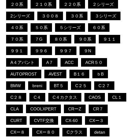
２０系
２１０系
２２０系
２シリーズ
2シリーズ
３００８
３０系
３シリーズ
４０系
５０系
５シリーズ
６０系
７０系
７G
８０系
９０系
９１１
９９１
９９６
９９７
９N
A４アバント
A７
ACC
ACR５０
AUTOPROST
AVEST
B１６
ｂB
BMW
breni
BT５
C２５
C２７
C２８
C４
C４カクタス
CAOS
CL１
CLA
COOLXPERT
CRーZ
CR７
CURT
CVTF交換
CX-60
CXー３
CXー８
CXー８０
Cクラス
detan