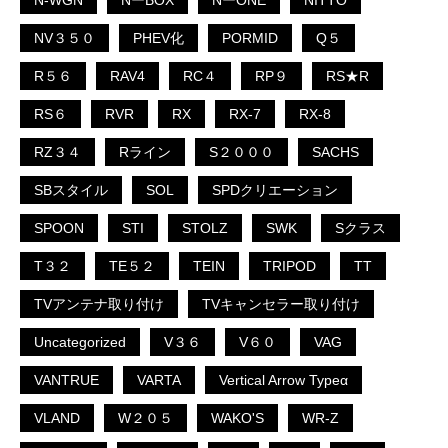
N-WGN
NーBOX
NーONE
NITTO
NV３５０
PHEV化
PORMID
Q５
R５６
RAV4
RC４
RP９
RS★R
RS６
RVR
RX
RX-7
RX-8
RZ３４
Rライン
S２０００
SACHS
SBスタイル
SOL
SPDクリエーション
SPOON
STI
STOLZ
SWK
Sクラス
T３２
TE５２
TEIN
TRIPOD
TT
TVアンテナ取り付け
TVキャンセラー取り付け
Uncategorized
V３６
V６０
VAG
VANTRUE
VARTA
Vertical Arrow Typeα
VLAND
W２０５
WAKO'S
WR-Z