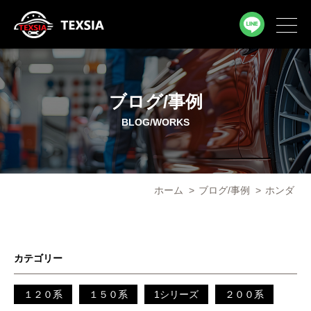
ブログ/事例
BLOG/WORKS
ホーム
>
ブログ/事例
>
ホンダ
カテゴリー
１２０系
１５０系
1シリーズ
２００系