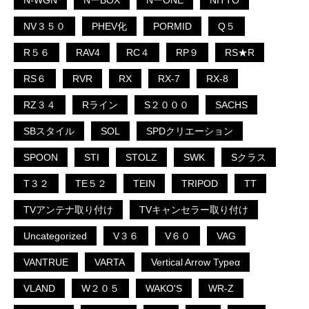
N-WGN
NーBOX
NーONE
NITTO
NV３５０
PHEV化
PORMID
Q５
R５６
RAV4
RC４
RP９
RS★R
RS６
RVR
RX
RX-7
RX-8
RZ３４
Rライン
S２０００
SACHS
SBスタイル
SOL
SPDクリエーション
SPOON
STI
STOLZ
SWK
Sクラス
T３２
TE５２
TEIN
TRIPOD
TT
TVアンテナ取り付け
TVキャンセラー取り付け
Uncategorized
V３６
V６０
VAG
VANTRUE
VARTA
Vertical Arrow Typeα
VLAND
W２０５
WAKO'S
WR-Z