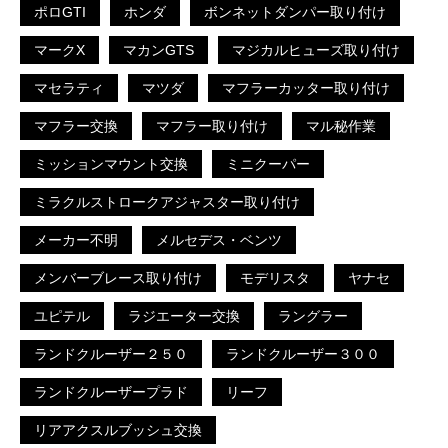
ポロGTI
ホンダ
ボンネットダンパー取り付け
マークX
マカンGTS
マジカルヒューズ取り付け
マセラティ
マツダ
マフラーカッター取り付け
マフラー交換
マフラー取り付け
マル秘作業
ミッションマウント交換
ミニクーパー
ミラクルストロークアジャスター取り付け
メーカー不明
メルセデス・ベンツ
メンバーブレース取り付け
モデリスタ
ヤナセ
ユピテル
ラジエーター交換
ラングラー
ランドクルーザー２５０
ランドクルーザー３００
ランドクルーザープラド
リーフ
リアアクスルブッシュ交換