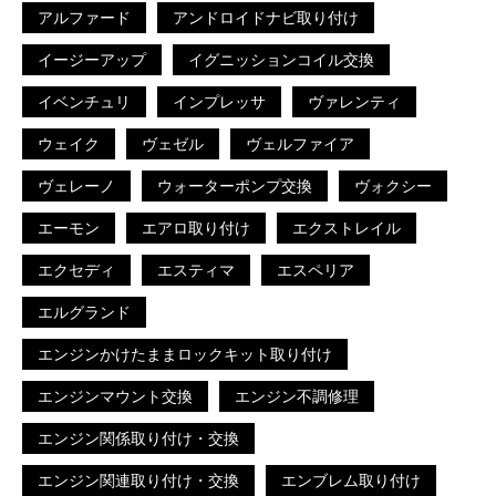
アルファード
アンドロイドナビ取り付け
イージーアップ
イグニッションコイル交換
イベンチュリ
インプレッサ
ヴァレンティ
ウェイク
ヴェゼル
ヴェルファイア
ヴェレーノ
ウォーターポンプ交換
ヴォクシー
エーモン
エアロ取り付け
エクストレイル
エクセディ
エスティマ
エスペリア
エルグランド
エンジンかけたままロックキット取り付け
エンジンマウント交換
エンジン不調修理
エンジン関係取り付け・交換
エンジン関連取り付け・交換
エンブレム取り付け