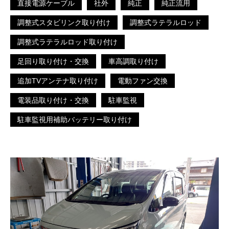
直接電源ケーブル
社外
純正
純正流用
調整式スタビリンク取り付け
調整式ラテラルロッド
調整式ラテラルロッド取り付け
足回り取り付け・交換
車高調取り付け
追加TVアンテナ取り付け
電動ファン交換
電装品取り付け・交換
駐車監視
駐車監視用補助バッテリー取り付け