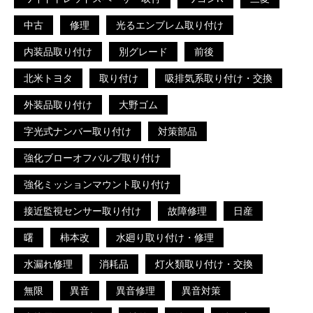
中古
修理
光るエンブレム取り付け
内装品取り付け
別グレード
前後
北米トヨタ
取り付け
吸排気系取り付け・交換
外装品取り付け
大野ゴム
字光式ナンバー取り付け
対策部品
強化ブローオフバルブ取り付け
強化ミッションマウント取り付け
接近監視センサー取り付け
故障修理
日産
曙
柿本改
水廻り取り付け・修理
水漏れ修理
消耗品
灯火類取り付け・交換
無限
異音
異音修理
異音対策