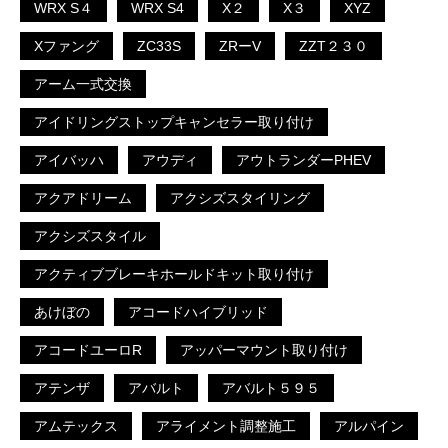
WRX S４
WRX S4
X２
X３
XYZ
Xファング
ZC33S
ZRーV
ZZT２３０
アーム一式交換
アイドリングストップキャンセラー取り付け
アイバッハ
アウディ
アウトランダーPHEV
アクアドリーム
アクシズスタイリング
アクシズスタイル
アクティブブレーキホールドキット取り付け
あけぼの
アコードハイブリッド
アコードユーロR
アッパーマウント取り付け
アテンザ
アバルト
アバルト５９５
アムテックス
アライメント調整施工
アルパイン