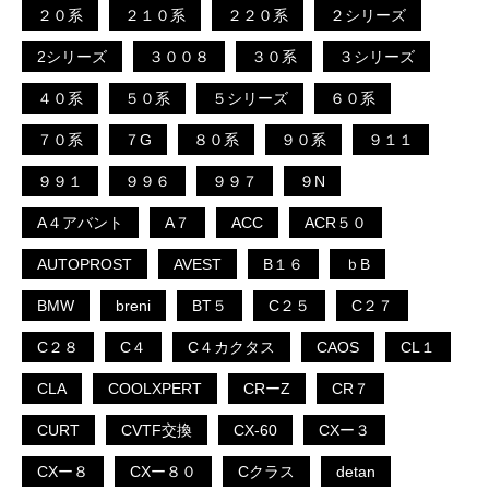
２０系
２１０系
２２０系
２シリーズ
2シリーズ
３００８
３０系
３シリーズ
４０系
５０系
５シリーズ
６０系
７０系
７G
８０系
９０系
９１１
９９１
９９６
９９７
９N
A４アバント
A７
ACC
ACR５０
AUTOPROST
AVEST
B１６
ｂB
BMW
breni
BT５
C２５
C２７
C２８
C４
C４カクタス
CAOS
CL１
CLA
COOLXPERT
CRーZ
CR７
CURT
CVTF交換
CX-60
CXー３
CXー８
CXー８０
Cクラス
detan