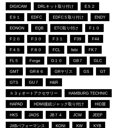
DIGICAM
DRLキット取り付け
E５２
E９１
EDFC
EDFC５取り付け
ENDY
EONON
EQB
ETC取り付け
F１０
F２０
F３０
F３１
F39
F44
F４５
F８０
FCL
febi
FK７
FL５
Forge
G１０
GB７
GLC
GMT
GR８６
GRヤリス
GS
GT
GTS
GU７
H&R
ｈ３ｙオートアクセサリー
HAMBURG TECHNIC
HAPAD
HDMI接続ジャック取り付け
HID屋
HKS
JAOS
JB７４
JCW
JEEP
JXBパフォーマンス
KONI
KW
KYB