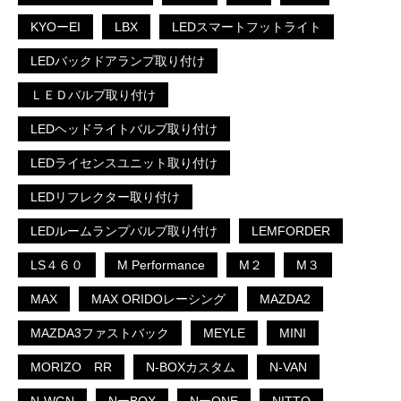
KYOーEI
LBX
LEDスマートフットライト
LEDバックドアランプ取り付け
ＬＥＤバルブ取り付け
LEDヘッドライトバルブ取り付け
LEDライセンスユニット取り付け
LEDリフレクター取り付け
LEDルームランプバルブ取り付け
LEMFORDER
LS４６０
M Performance
M２
M３
MAX
MAX ORIDOレーシング
MAZDA2
MAZDA3ファストバック
MEYLE
MINI
MORIZO RR
N-BOXカスタム
N-VAN